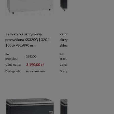
Zamrażarka skrzyniowa
Zamrażarka chłodziarka
przeszklona XS320Q | 320 l |
skrzyniowa SIF900D |
1080x780x890 mm
sklepowa | boneta | od 7 °C do
-24°C | 900 l
Kod
Kod
XS320Q
SIF900D
produktu:
produktu:
3 190,00 zł
12 600,00 zł
Cena netto:
Cena netto:
Dostępność:
na zamówienie
Dostępność:
na zamówienie