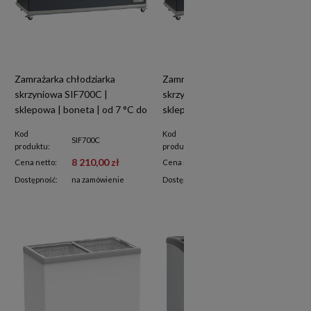
Zamrażarka chłodziarka
Zamrażarka chłodziarka
skrzyniowa SIF700C |
skrzyniowa SIF600C |
sklepowa | boneta | od 7 °C do
sklepowa | boneta | od 7 °C do
-24°C | 670 l
-24°C | 600 l
Kod
Kod
SIF700C
SIF600C
produktu:
produktu:
8 210,00 zł
7 930,00 zł
Cena netto:
Cena netto:
Dostępność:
na zamówienie
Dostępność:
na zamówienie