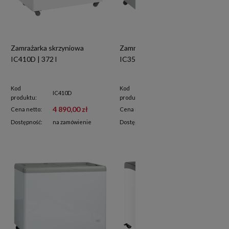
Zamrażarka skrzyniowa
Zamrażarka skrzyniowa
IC410D | 372 l
IC352D | 330 l
Kod
Kod
IC410D
IC352D
produktu:
produktu:
4 890,00 zł
4 800,00 zł
Cena netto:
Cena netto:
Dostępność:
na zamówienie
Dostępność:
na zamówienie