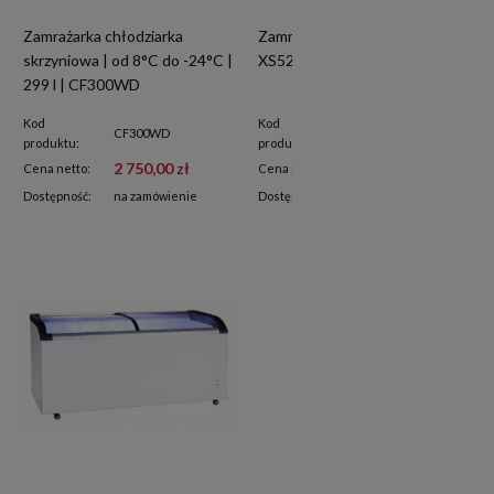
Zamrażarka chłodziarka
Zamrażarka skrzyniowa
skrzyniowa | od 8°C do -24°C |
XS520Q | 445 l
299 l | CF300WD
Kod
Kod
CF300WD
XS520Q
produktu:
produktu:
2 750,00 zł
4 130,00 zł
Cena netto:
Cena netto:
Dostępność:
na zamówienie
Dostępność:
na zamówienie