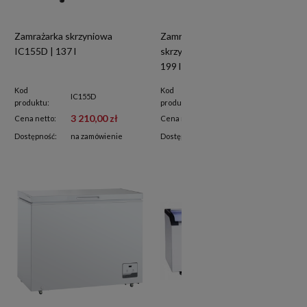
Zamrażarka skrzyniowa
Zamrażarka chłodziarka
IC155D | 137 l
skrzyniowa | od 5°C do -24°C |
199 l | CF200WD
Kod
Kod
IC155D
CF200WD
produktu:
produktu:
3 210,00 zł
2 240,00 zł
Cena netto:
Cena netto:
Dostępność:
na zamówienie
Dostępność:
na zamówienie