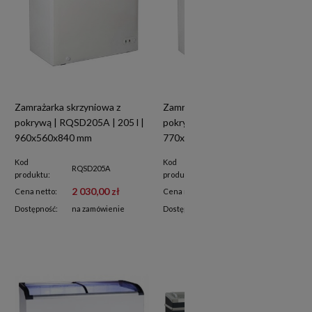
Zamrażarka skrzyniowa z
Zamrażarka skrzyniowa z
pokrywą | RQSD205A | 205 l |
pokrywą | RQSD155A | 155 l |
960x560x840 mm
770x560x840 mm
Kod
Kod
RQSD205A
RQSD155A
produktu:
produktu:
2 030,00 zł
1 890,00 zł
Cena netto:
Cena netto:
Dostępność:
na zamówienie
Dostępność:
na zamówienie