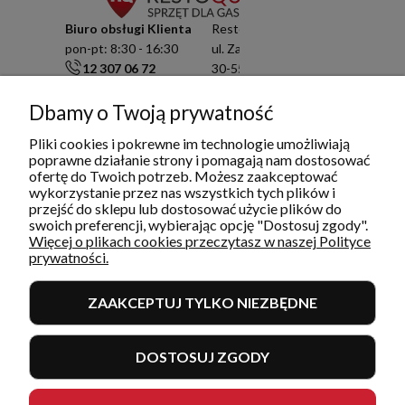
Biuro obsługi Klienta
Resto Quality Sp. z o.o.
pon-pt: 8:30 - 16:30
ul. Zamknięta 10/1.5
12 307 06 72
30-554 Kraków
791 003 909
NIP: 6751503822
info@restoquality.pl
KRS: 0000511822
Dbamy o Twoją prywatność
Pliki cookies i pokrewne im technologie umożliwiają
Serwis
poprawne działanie strony i pomagają nam dostosować
pon-pt: 8:30 - 16:30
ofertę do Twoich potrzeb. Możesz zaakceptować
577 609 633
wykorzystanie przez nas wszystkich tych plików i
serwis@restoquality.pl
przejść do sklepu lub dostosować użycie plików do
swoich preferencji, wybierając opcję "Dostosuj zgody".
Więcej o plikach cookies przeczytasz w naszej Polityce
prywatności.
ZAAKCEPTUJ TYLKO NIEZBĘDNE
INFORMACJE
DOSTOSUJ ZGODY
MOJE KONTO I ZAMÓWIENIA