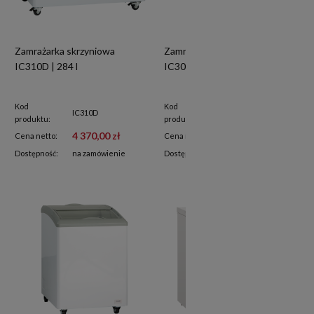
Zamrażarka skrzyniowa
Zamrażarka skrzyniowa
IC310D | 284 l
IC306D | 255 l
Kod
Kod
IC310D
IC306D
produktu:
produktu:
4 370,00 zł
4 630,00 zł
Cena netto:
Cena netto:
Dostępność:
na zamówienie
Dostępność:
na zamówienie