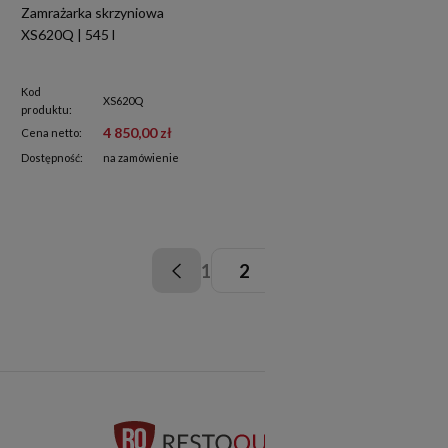
Zamrażarka skrzyniowa
XS620Q | 545 l
Kod
XS620Q
produktu:
4 850,00 zł
Cena netto:
Dostępność:
na zamówienie
1
2