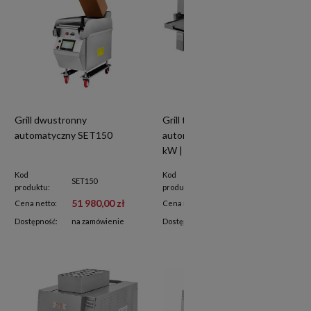
Grill dwustronny
Grill taśmowy | grill
automatyczny SET150
automatyczny 2-taśmowy | 27
kW | 300 - 500°C | SET3200L
Kod
Kod
SET150
SET3200L
produktu:
produktu:
51 980,00 zł
98 420,00 zł
Cena netto:
Cena netto:
Dostępność:
na zamówienie
Dostępność:
na zamówienie