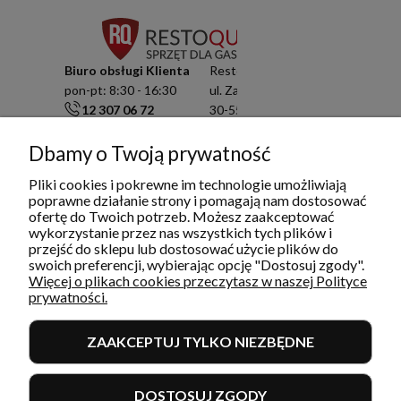
Biuro obsługi Klienta
Resto Quality Sp. z o.o.
pon-pt: 8:30 - 16:30
ul. Zamknięta 10/1.5
12 307 06 72
30-554 Kraków
791 003 909
NIP: 6751503822
info@restoquality.pl
KRS: 0000511822
Dbamy o Twoją prywatność
Pliki cookies i pokrewne im technologie umożliwiają
Serwis
poprawne działanie strony i pomagają nam dostosować
pon-pt: 8:30 - 16:30
ofertę do Twoich potrzeb. Możesz zaakceptować
577 609 633
wykorzystanie przez nas wszystkich tych plików i
serwis@restoquality.pl
przejść do sklepu lub dostosować użycie plików do
swoich preferencji, wybierając opcję "Dostosuj zgody".
Więcej o plikach cookies przeczytasz w naszej Polityce
prywatności.
ZAAKCEPTUJ TYLKO NIEZBĘDNE
INFORMACJE
DOSTOSUJ ZGODY
MOJE KONTO I ZAMÓWIENIA