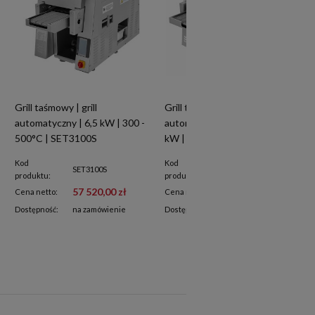
Grill taśmowy | grill
Grill taśmowy | grill
automatyczny | 6,5 kW | 300 -
automatyczny 2-taśmowy | 13
500°C | SET3100S
kW | 300 - 500°C | SET3000
Kod
Kod
SET3100S
SET3000
produktu:
produktu:
57 520,00 zł
67 020,00 zł
Cena netto:
Cena netto:
Dostępność:
na zamówienie
Dostępność:
na zamówienie