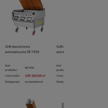
Grill dwustronny
Grill dwustronny
automatyczny SET450
automatyczny SET300
Kod
Kod
SET450
SET300
produktu:
produktu:
109 360,00 zł
79 780,00 zł
Cena netto:
Cena netto:
Dostępność:
na zamówienie
Dostępność:
dostępne