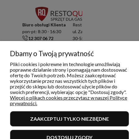
Biuro obsługi Klienta
Resto Quality Sp. z o.o.
pon-pt: 8:30 - 16:30
ul. Zamknięta 10/1.5
12 307 06 72
30-554 Kraków
791 003 909
NIP: 6751503822
Dbamy o Twoją prywatność
info@restoquality.pl
KRS: 0000511822
Pliki cookies i pokrewne im technologie umożliwiają
Serwis
poprawne działanie strony i pomagają nam dostosować
pon-pt: 8:30 - 16:30
ofertę do Twoich potrzeb. Możesz zaakceptować
577 609 633
wykorzystanie przez nas wszystkich tych plików i
przejść do sklepu lub dostosować użycie plików do
serwis@restoquality.pl
swoich preferencji, wybierając opcję "Dostosuj zgody".
Więcej o plikach cookies przeczytasz w naszej Polityce
prywatności.
ZAAKCEPTUJ TYLKO NIEZBĘDNE
INFORMACJE
DOSTOSUJ ZGODY
MOJE KONTO I ZAMÓWIENIA