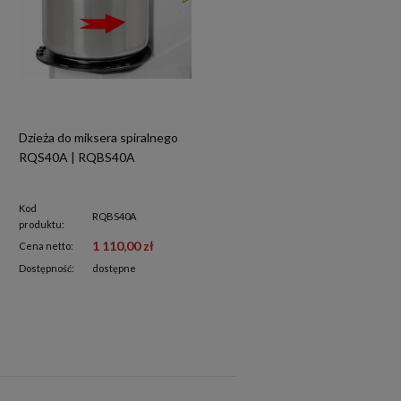
Dzieża do miksera spiralnego
RQS40A | RQBS40A
Kod
RQBS40A
produktu:
1 110,00 zł
Cena netto:
Dostępność:
dostępne