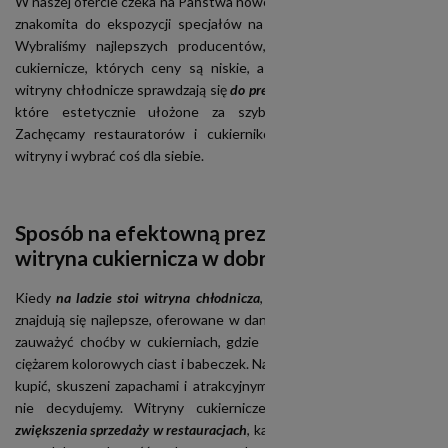
W naszej ofercie czeka na Państwa nowoczesna
witryna chłodnicza
,
znakomita do ekspozycji specjałów na blacie lub tuż obok baru.
Wybraliśmy najlepszych producentów, aby dostarczyć witryny
cukiernicze, których ceny są niskie, a jakość nienaganna. Takie
witryny chłodnicze sprawdzają się
do prezentacji świeżych wyrobów
,
które estetycznie ułożone za szybką, przyciągają klientów.
Zachęcamy restauratorów i cukierników, żeby przejrzeć nasze
witryny i wybrać coś dla siebie.
Sposób na efektowną prezentację potraw:
witryna cukiernicza w dobrej cenie
Kiedy
na ladzie stoi witryna chłodnicza
, na wysokości oczu klienta
znajdują się najlepsze, oferowane w danym dniu wyroby. Można to
zauważyć choćby w cukierniach, gdzie lady wręcz uginają się pod
ciężarem kolorowych ciast i babeczek. Nawet, jeśli nie planujemy ich
kupić, skuszeni zapachami i atrakcyjnym wyglądem, chętnie się na
nie decydujemy. Witryny cukiernicze przydają się zatem
do
zwiększenia sprzedaży w restauracjach
, kawiarniach i barach różnego