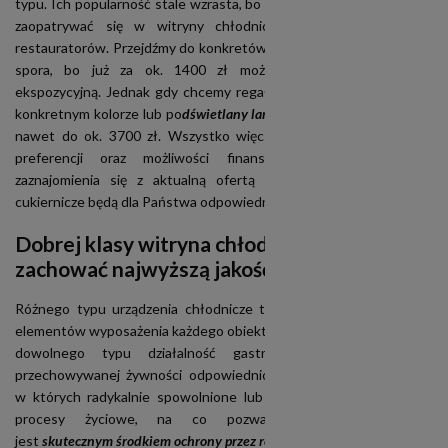
typu. Ich popularność stale wzrasta, bo przystępne ceny pozwalają
zaopatrywać się w witryny chłodnicze coraz większej ilości
restauratorów. Przejdźmy do konkretów: cena. Tu rozbieżność jest
spora, bo już za ok. 1400 zł można nabyć ładną witrynę
ekspozycyjną. Jednak gdy chcemy regał o większej pojemności, w
konkretnym kolorze lub po
dświetlany lampkami LED
, cena wzrośnie
nawet do ok. 3700 zł. Wszystko więc zależy od indywidualnych
preferencji oraz możliwości finansowych. Zapraszamy do
zaznajomienia się z aktualną ofertą i ustalenia, jakie witryny
cukiernicze będą dla Państwa odpowiednie.
Dobrej klasy witryna chłodnicza pozwoli
zachować najwyższą jakość żywności
Różnego typu urządzenia chłodnicze to jedne z najważniejszych
elementów wyposażenia każdego obiektu, w jakim prowadzona jest
dowolnego typu działalność gastronomiczna. Zapewnienie
przechowywanej żywności odpowiednich warunków termicznych,
w których radykalnie spowolnione lub zatrzymane zostają liczne
procesy życiowe, na co pozwala witryna chłodnicza,
jest
skutecznym środkiem ochrony przez rozwojem drobnoustrojów
.