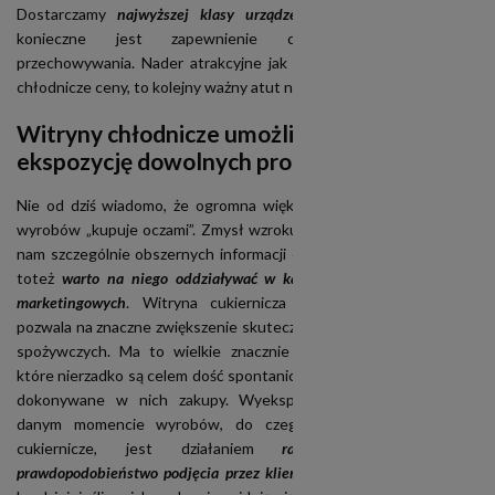
Dostarczamy
najwyższej klasy urządzenia
wszędzie tam, gdzie
konieczne jest zapewnienie chłodniczych warunków
przechowywania. Nader atrakcyjne jak na tak doskonałe witryny
chłodnicze ceny, to kolejny ważny atut naszej oferty.
Witryny chłodnicze umożliwiają atrakcyjną
ekspozycję dowolnych produktów
Nie od dziś wiadomo, że ogromna większość klientów rozmaitych
wyrobów „kupuje oczami”. Zmysł wzroku jest tym, który dostarcza
nam szczególnie obszernych informacji o otaczającym nas świecie,
toteż
warto na niego oddziaływać w każdego rodzaju działaniach
marketingowych
. Witryna cukiernicza jest urządzeniem, które
pozwala na znaczne zwiększenie skuteczności sprzedaży artykułów
spożywczych. Ma to wielkie znacznie zwłaszcza w cukierniach,
które nierzadko są celem dość spontanicznych wizyt, podobnie jak i
dokonywane w nich zakupy. Wyeksponowanie dostępnych w
danym momencie wyrobów, do czego konieczne są witryny
cukiernicze, jest działaniem
radykalnie zwiększającym
prawdopodobieństwo podjęcia przez klienta decyzji zakupowej
. Tym