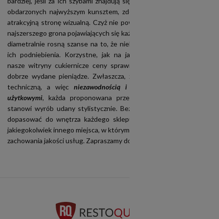
bardziej, jeśli za ich szybami znajdują się efekty pracy cukierników
obdarzonych najwyższym kunsztem, zdolnych zadbać także o ich
atrakcyjną stronę wizualną. Czyż nie powinny one cieszyć oczu jak
najszerszego grona pojawiających się każdego dnia gości? Wówczas
diametralnie rosną szanse na to, że niebawem będą cieszyć także
ich podniebienia. Korzystne, jak na jakość prezentowaną przez
nasze witryny cukiernicze ceny sprawiają, że będą to naprawdę
dobrze wydane pieniądze. Zwłaszcza, że poza doskonałą stroną
techniczną, a więc
niezawodnością i znakomitymi parametrami
użytkowymi
, każda proponowana przez nas witryna chłodnicza
stanowi wyrób udany stylistycznie. Bez przeszkód można więc ją
dopasować do wnętrza każdego sklepu, cukierni, restauracji czy
jakiegokolwiek innego miejsca, w którym jej praca jest niezbędna dla
zachowania jakości usług. Zapraszamy do kontaktu.