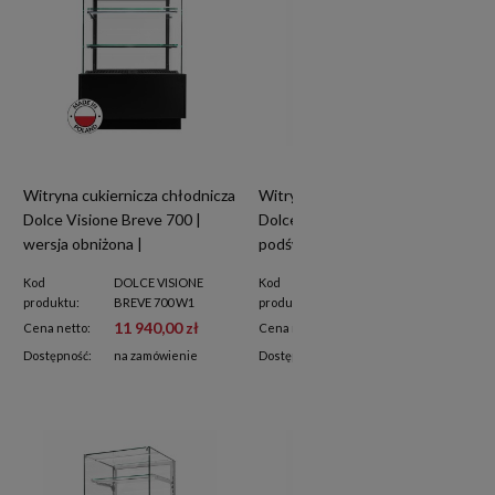
Witryna cukiernicza chłodnicza
Witryna cukiernicza chłodnicza
Dolce Visione Breve 700 |
Dolce Visione Premium 700 |
wersja obniżona |
podświetlany cokół |
700x670x1110+/-10 mm
700x670x1300 mm
Kod
DOLCE VISIONE
Kod
DOLCE VISIONE 700
produktu:
BREVE 700 W1
produktu:
W5
11 940,00 zł
13 490,00 zł
Cena netto:
Cena netto:
Dostępność:
na zamówienie
Dostępność:
na zamówienie