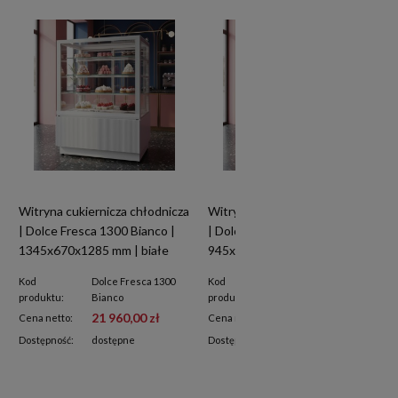
Witryna cukiernicza chłodnicza
Witryna cukiernicza chłodnicza
| Dolce Fresca 1300 Bianco |
| Dolce Fresca 900 Bianco |
1345x670x1285 mm | białe
945x670x1285 mm | białe
wnętrze
wnętrze
Kod
Dolce Fresca 1300
Kod
Dolce Fresca 900
produktu:
Bianco
produktu:
Bianco
21 960,00 zł
16 310,00 zł
Cena netto:
Cena netto:
Dostępność:
dostępne
Dostępność:
dostępne