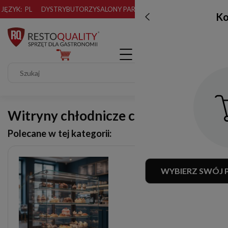
JĘZYK:
PL
DYSTRYBUTORZY
SALONY PARTNERSKIE
Ko
Witryny chłodnicze cukiernicze
Polecane w tej kategorii:
WYBIERZ SWÓJ 