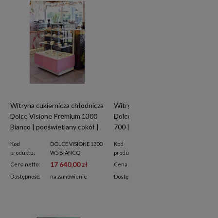
Witryna cukiernicza chłodnicza
Witryna cukiernicza chłodnicza
Dolce Visione Premium 1300
Dolce Visione Breve Premium
Bianco | podświetlany cokół |
700 | podświetlany cokół |
białe wnętrze |
wersja obniżona |
Kod
DOLCE VISIONE 1300
Kod
DOLCE VISIONE
1300x670x1300 mm
700x670x1110+/-10 mm
produktu:
W5 BIANCO
produktu:
BREVE 700 W5
17 640,00 zł
12 720,00 zł
Cena netto:
Cena netto:
Dostępność:
na zamówienie
Dostępność:
na zamówienie