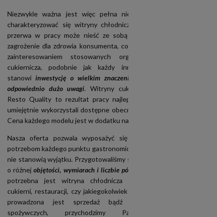
Niezwykle ważna jest więc pełna niezawodność, którą muszą
charakteryzować się witryny chłodnicze. Każda niespodziewana
przerwa w pracy może nieść ze sobą poważne koszty, a także
zagrożenie dla zdrowia konsumenta, co z kolei może skończyć się
zainteresowaniem stosowanych organów. Dlatego witryna
cukiernicza, podobnie jak każdy inny sprzęt tego rodzaju,
stanowi
inwestycję o wielkim znaczeniu, której należy poświęcić
odpowiednio dużo uwagi
. Witryny cukiernicze oferowane przez
Resto Quality to rezultat pracy najlepszych fachowców, którzy
umiejętnie wykorzystali dostępne obecnie rozwiązania techniczne.
Cena każdego modelu jest w dodatku nader atrakcyjna.
Nasza oferta pozwala wyposażyć się w sprzęt odpowiadający
potrzebom każdego punktu gastronomicznego. Witryny chłodnicze
nie stanowią wyjątku. Przygotowaliśmy szereg doskonałych modeli
o różnej
objętości, wymiarach i liczbie półek
. Bez względu na to, czy
potrzebna jest witryna chłodnicza do sklepu spożywczego,
cukierni, restauracji, czy jakiegokolwiek innego obiektu, w którym
prowadzona jest sprzedaż bądź wytwórstwo artykułów
spożywczych, przychodzimy Państwu z pomocą.