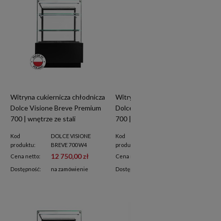
Witryna cukiernicza chłodnicza
Witryna cukiernicza chłodnicza
Dolce Visione Breve Premium
Dolce Visione Breve Premium
700 | wnętrze ze stali
700 | wersja obniżona |
nierdzewnej | wersja obniżona
700x670x1110+/-10 mm
Kod
DOLCE VISIONE
Kod
DOLCE VISIONE
| 700x670x1110+/-10 mm
produktu:
BREVE 700 W4
produktu:
BREVE 700 W2
12 750,00 zł
12 600,00 zł
Cena netto:
Cena netto:
Dostępność:
na zamówienie
Dostępność:
na zamówienie