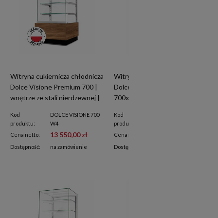
Witryna cukiernicza chłodnicza
Witryna cukiernicza chłodnicza
Dolce Visione Premium 700 |
Dolce Visione Premium 700 |
wnętrze ze stali nierdzewnej |
700x670x1300 mm
700x670x1300 mm
Kod
DOLCE VISIONE 700
Kod
DOLCE VISIONE 700
produktu:
W4
produktu:
W2
13 550,00 zł
13 390,00 zł
Cena netto:
Cena netto:
Dostępność:
na zamówienie
Dostępność:
na zamówienie