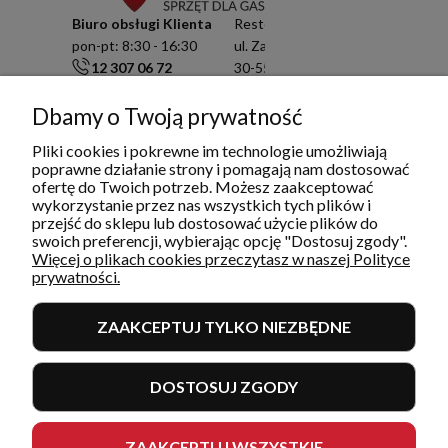
Biuro obsługi Klienta
Resto Quality Sp. z o.o.
pon-pt: 8:30 - 16:30
ul. Zamknięta 10/1.5
12 307 06 72
30-554 Kraków
791 003 909
NIP: 6751503822
info@restoquality.pl
KRS: 0000511822
Dbamy o Twoją prywatność
Pliki cookies i pokrewne im technologie umożliwiają
Serwis
poprawne działanie strony i pomagają nam dostosować
pon-pt: 8:30 - 16:30
ofertę do Twoich potrzeb. Możesz zaakceptować
577 609 633
wykorzystanie przez nas wszystkich tych plików i
serwis@restoquality.pl
przejść do sklepu lub dostosować użycie plików do
swoich preferencji, wybierając opcję "Dostosuj zgody".
Więcej o plikach cookies przeczytasz w naszej Polityce
prywatności.
ZAAKCEPTUJ TYLKO NIEZBĘDNE
INFORMACJE
DOSTOSUJ ZGODY
MOJE KONTO I ZAMÓWIENIA
POMOC
ZAAKCEPTUJ WSZYSTKIE