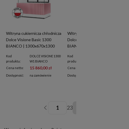
Witryna cukiernicza chłodnicza
Witryna cukiernicza chłodnicza
Dolce Visione Basic 1300
Dolce Visione Premium 900
BIANCO | 1300x670x1300
BIANCO | 900x670x1300 mm
mm
Kod
DOLCE VISIONE 1300
Kod
DOLCE VISIONE 900
produktu:
W1 BIANCO
produktu:
W2 BIANCO
15 860,00 zł
14 660,00 zł
Cena netto:
Cena netto:
Dostępność:
na zamówienie
Dostępność:
na zamówienie
1
2
3