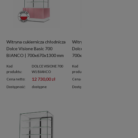
Witryna cukiernicza chłodnicza
Witryna cukiernicza chłodnicza
Dolce Visione Basic 700
Dolce Visione Basic 700 |
BIANCO | 700x670x1300 mm
700x670x1300 mm
| białe wnętrze
Kod
DOLCE VISIONE 700
Kod
DOLCE VISIONE 700
produktu:
W1 BIANCO
produktu:
W1
12 730,00 zł
12 730,00 zł
Cena netto:
Cena netto:
Dostępność:
dostępne
Dostępność:
dostępne