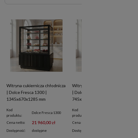
Witryna cukiernicza chłodnicza
Witryna cukiernicza chłodnicza
| Dolce Fresca 1300 |
| Dolce Fresca 700 |
1345x670x1285 mm
745x670x1285 mm
Kod
Kod
Dolce Fresca 1300
Dolce Fresca 700
produktu:
produktu:
21 960,00 zł
14 340,00 zł
Cena netto:
Cena netto:
Dostępność:
dostępne
Dostępność:
na zamówienie