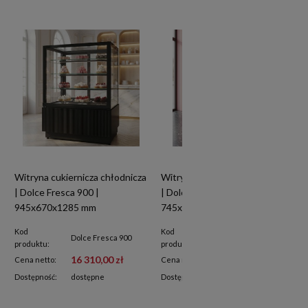
Witryna cukiernicza chłodnicza
Witryna cukiernicza chłodnicza
| Dolce Fresca 900 |
| Dolce Fresca 700 Bianco |
945x670x1285 mm
745x670x1285 mm | białe
wnętrze
Kod
Kod
Dolce Fresca 700
Dolce Fresca 900
produktu:
produktu:
Bianco
16 310,00 zł
14 340,00 zł
Cena netto:
Cena netto:
Dostępność:
dostępne
Dostępność:
na zamówienie