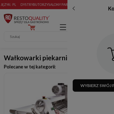
JĘZYK:
PL
DYSTRYBUTORZY
SALONY PARTNERSKIE
Ko
Wałkowarki piekarnicze
Polecane w tej kategorii:
WYBIERZ SWÓJ 