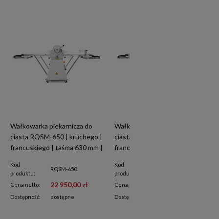
Wałkowarka piekarnicza do
Wałkowarka piekarnicza do
ciasta RQSM-650 | kruchego |
ciasta RQSM-550 | kruchego |
francuskiego | taśma 630 mm |
francuskiego | taśma 500 mm |
3410x990x1070 mm
2610x1070x890 mm
Kod
Kod
RQSM-650
RQSM-550
produktu:
produktu:
22 950,00 zł
19 480,00 zł
Cena netto:
Cena netto:
Dostępność:
dostępne
Dostępność:
na zamówienie