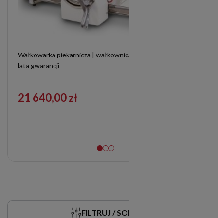
Wałkowarka piekarnicza | wałkownica do ciasta SM520S | 2
lata gwarancji
21 640,00 zł
FILTRUJ / SORTUJ