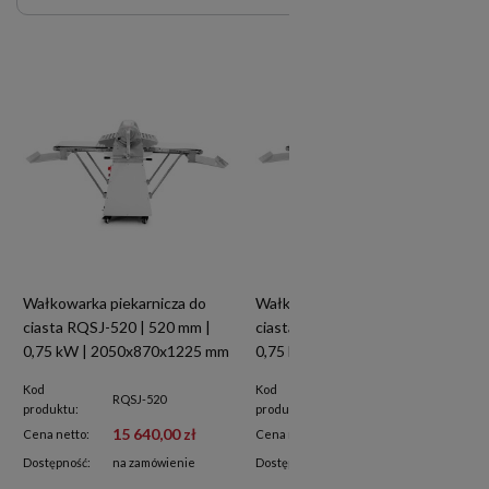
Wałkowarka piekarnicza do
Wałkowarka piekarnicza do
ciasta RQSJ-520 | 520 mm |
ciasta RQSJ-380 | 380 mm |
0,75 kW | 2050x870x1225 mm
0,75 kW | 1630x730x1225 mm
Kod
Kod
RQSJ-520
RQSJ-380
produktu:
produktu:
15 640,00 zł
13 920,00 zł
Cena netto:
Cena netto:
Dostępność:
na zamówienie
Dostępność:
na zamówienie