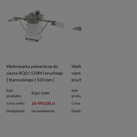
Wałkowarka piekarnicza do
Wałkowarka piekarnicza do
ciasta RQSJ-520M | kruchego
ciasta RQSJ-520M Banco |
| francuskiego | 520 mm |
kruchego | francuskiego | 520
2050x870x1225 mm
mm | 2050x870x640 mm
Kod
Kod
RQSJ-520M
RQSJ-520M Banco
produktu:
produktu:
16 490,00 zł
16 730,00 zł
Cena netto:
Cena netto:
Dostępność:
na zamówienie
Dostępność:
na zamówienie