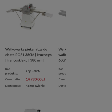
Wałkowarka piekarnicza do
Wałkowarka piekarnicza |
ciasta RQSJ-380M | kruchego
wałkownica do ciasta | SIRIO
| francuskiego | 380 mm |
600/1600
1630x730x1225 mm
Kod
Kod
RQSJ-380M
SIRIO 600/1600
produktu:
produktu:
14 780,00 zł
40 180,00 zł
Cena netto:
Cena netto:
Dostępność:
na zamówienie
Dostępność:
na zamówienie