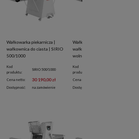
Wałkowarka piekarnicza |
Wałkowarka piekarnicza |
wałkownica do ciasta | SIRIO
wałkownica do ciasta |
500/1000
wolnostojąca | SIRIO 500/850
Kod
Kod
SIRIO 500/1000
SIRIO 500/850
produktu:
produktu:
30 190,00 zł
30 040,00 zł
Cena netto:
Cena netto:
Dostępność:
na zamówienie
Dostępność:
na zamówienie