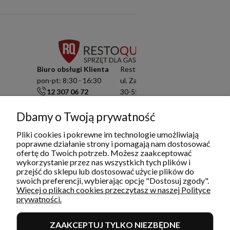
Biuro obsługi Klienta
Resto Quality Sp. z o.o.
pon-pt: 8:30 - 16:30
ul. Zamknięta 10/1.5
12 307 06 72
30-554 Kraków
791 003 909
NIP: 6751503822
Dbamy o Twoją prywatność
info@restoquality.pl
KRS: 0000511822
Pliki cookies i pokrewne im technologie umożliwiają
Serwis
poprawne działanie strony i pomagają nam dostosować
pon-pt: 8:30 - 16:30
ofertę do Twoich potrzeb. Możesz zaakceptować
577 609 633
wykorzystanie przez nas wszystkich tych plików i
przejść do sklepu lub dostosować użycie plików do
serwis@restoquality.pl
swoich preferencji, wybierając opcję "Dostosuj zgody".
Więcej o plikach cookies przeczytasz w naszej Polityce
prywatności.
ZAAKCEPTUJ TYLKO NIEZBĘDNE
INFORMACJE