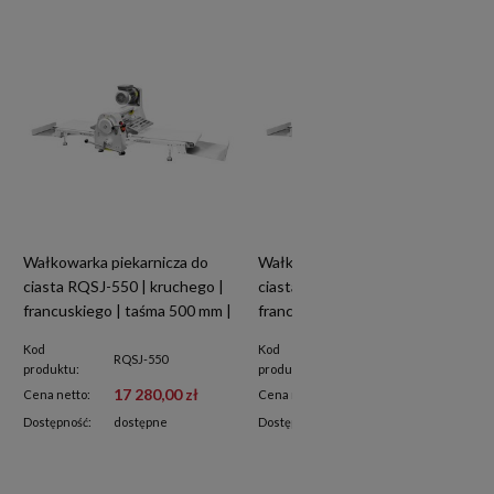
Wałkowarka piekarnicza do
Wałkowarka piekarnicza do
ciasta RQSJ-550 | kruchego |
ciasta RQSJ-400 | kruchego |
francuskiego | taśma 500 mm |
francuskiego | taśma 400 mm |
2500x960x590 mm
2020x800x670 mm
Kod
Kod
RQSJ-550
RQSJ-400
produktu:
produktu:
17 280,00 zł
16 300,00 zł
Cena netto:
Cena netto:
Dostępność:
dostępne
Dostępność:
dostępne