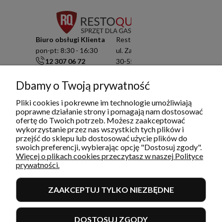
Biuro obsługi Klienta
Resto Quality Sp. z o.o.
pon-pt: 8:30 - 16:30
ul. Zamknięta 10/1.5
12 307 06 72
30-554 Kraków
791 003 909
NIP: 6751503822
Dbamy o Twoją prywatność
info@restoquality.pl
KRS: 0000511822
Pliki cookies i pokrewne im technologie umożliwiają
Serwis
poprawne działanie strony i pomagają nam dostosować
pon-pt: 8:30 - 16:30
ofertę do Twoich potrzeb. Możesz zaakceptować
577 609 633
wykorzystanie przez nas wszystkich tych plików i
przejść do sklepu lub dostosować użycie plików do
serwis@restoquality.pl
swoich preferencji, wybierając opcję "Dostosuj zgody".
Więcej o plikach cookies przeczytasz w naszej Polityce
prywatności.
ZAAKCEPTUJ TYLKO NIEZBĘDNE
INFORMACJE
DOSTOSUJ ZGODY
MOJE KONTO I ZAMÓWIENIA