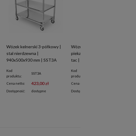
Wózek kelnerski 3-półkowy |
Wózek transportowy do blach
stal nierdzewna |
piekarniczych, cukierniczych,
940x500x930 mm | SST3A
tac | RT6415 | 15x600x400mm
Kod
Kod
SST3A
RT6415
produktu:
produktu:
423,00 zł
695,00 zł
Cena netto:
Cena netto:
Dostępność:
dostępne
Dostępność:
na zamówienie