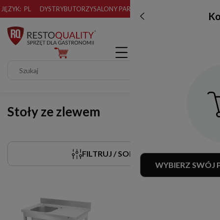
JĘZYK:
PL
DYSTRYBUTORZY
SALONY PARTNERSKIE
Ko
Stoły ze zlewem
FILTRUJ / SORTUJ
WYBIERZ SWÓJ 