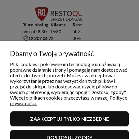
Biuro obsługi Klienta
Resto Quality Sp. z o.o.
pon-pt: 8:30 - 16:30
ul. Zamknięta 10/1.5
12 307 06 72
30-554 Kraków
791 003 909
NIP: 6751503822
Dbamy o Twoją prywatność
info@restoquality.pl
KRS: 0000511822
Pliki cookies i pokrewne im technologie umożliwiają
Serwis
poprawne działanie strony i pomagają nam dostosować
pon-pt: 8:30 - 16:30
ofertę do Twoich potrzeb. Możesz zaakceptować
577 609 633
wykorzystanie przez nas wszystkich tych plików i
przejść do sklepu lub dostosować użycie plików do
serwis@restoquality.pl
swoich preferencji, wybierając opcję "Dostosuj zgody".
Więcej o plikach cookies przeczytasz w naszej Polityce
prywatności.
ZAAKCEPTUJ TYLKO NIEZBĘDNE
INFORMACJE
DOSTOSUJ ZGODY
MOJE KONTO I ZAMÓWIENIA