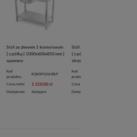
Stół ze zlewem 1-komorowym
Stół ze zlewem 1-komorowym
| z półką | 1000x600x850 mm |
| z półką | 600x600x850 mm |
spawany
skręcany
Kod
Kod
RQMSP1Z6100LP
RQMSP1Z6060P
produktu:
produktu:
1 310,00 zł
1 160,00 zł
Cena netto:
Cena netto:
Dostępność:
dostępne
Dostępność:
dostępne