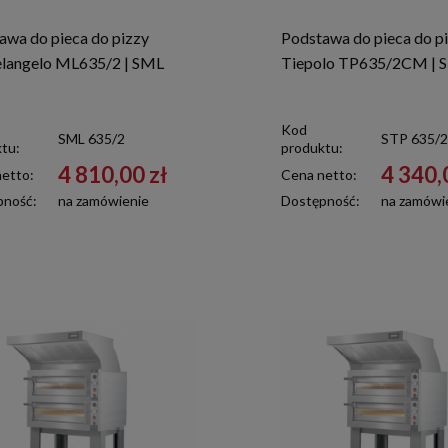
awa do pieca do pizzy
Podstawa do pieca do p
langelo ML635/2 | SML
Tiepolo TP635/2CM | 
2
Kod
SML 635/2
STP 635/2
tu:
produktu:
4 810,00 zł
4 340,
etto:
Cena netto:
pność:
na zamówienie
Dostępność:
na zamówi