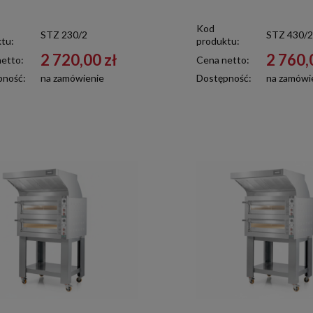
Kod
STZ 230/2
STZ 430/2
tu:
produktu:
2 720,00 zł
2 760,
etto:
Cena netto:
pność:
na zamówienie
Dostępność:
na zamówi