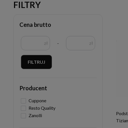
FILTRY
Cena brutto
zł
-
zł
FILTRUJ
Producent
Cuppone
Resto Quality
Podst
Zanolli
Tizia