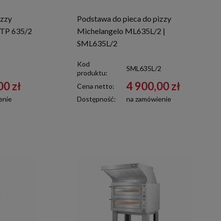
izzy
Podstawa do pieca do pizzy
STP 635/2
Michelangelo ML635L/2 |
SML635L/2
Kod
SML635L/2
produktu:
00 zł
4 900,00 zł
Cena netto:
enie
Dostępność:
na zamówienie