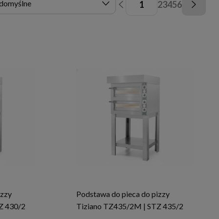
1
2
3
4
5
6
izzy
Podstawa do pieca do pizzy
Z 430/2
Tiziano TZ435/2M | STZ 435/2