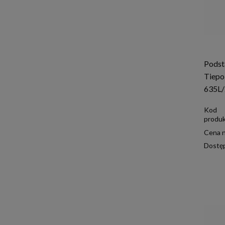
Podst
Tiepo
635L
Kod
produk
Cena n
Dostę