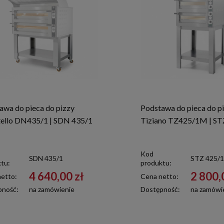
awa do pieca do pizzy
Podstawa do pieca do p
ello DN435/1 | SDN 435/1
Tiziano TZ425/1M | ST
Kod
SDN 435/1
STZ 425/1
tu:
produktu:
4 640,00 zł
2 800,
etto:
Cena netto:
pność:
na zamówienie
Dostępność:
na zamówi