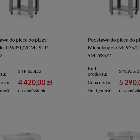
awa do pieca do pizzy
Podstawa do pieca do p
lo TP635L/2CM | STP
Michelangelo ML935/2 
/2
SML935/2
Kod
STP 635L/2
SML935/2
tu:
produktu:
4 420,00 zł
5 290,
etto:
Cena netto:
pność:
na zamówienie
Dostępność:
na zamówi