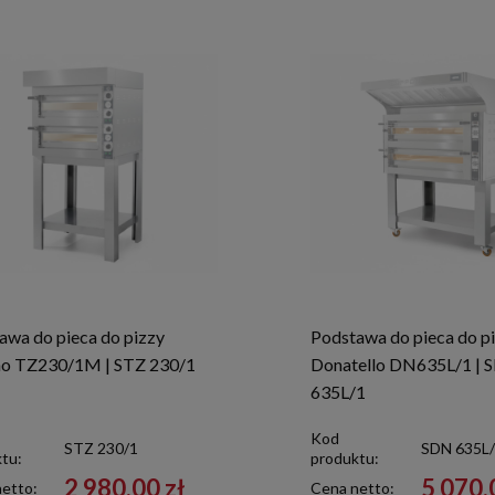
awa do pieca do pizzy
Podstawa do pieca do p
no TZ230/1M | STZ 230/1
Donatello DN635L/1 | 
635L/1
Kod
STZ 230/1
SDN 635L
tu:
produktu:
2 980,00 zł
5 070,
etto:
Cena netto: