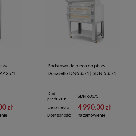
izzy
Podstawa do pieca do pizzy
Z 425/1
Donatello DN635/1 | SDN 635/1
Kod
SDN 635/1
produktu:
00 zł
4 990,00 zł
Cena netto:
enie
Dostępność:
na zamówienie