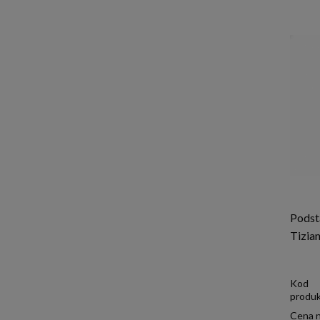
Podst
Tizia
Kod
produk
Cena n