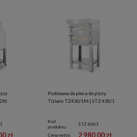
izzy
Podstawa do pieca do pizzy
SDN
Tiziano TZ430/1M | STZ 430/1
Kod
/1
STZ 430/1
produktu:
00 zł
2 980,00 zł
Cena netto: