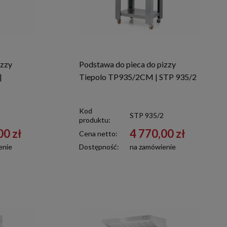
izzy
Podstawa do pieca do pizzy
|
Tiepolo TP935/2CM | STP 935/2
Kod
STP 935/2
produktu:
00 zł
4 770,00 zł
Cena netto:
enie
Dostępność:
na zamówienie