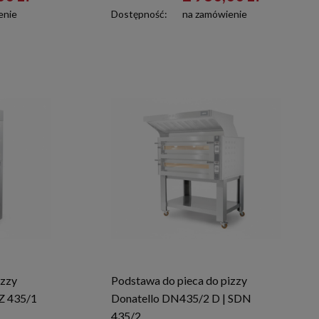
enie
Dostępność:
na zamówienie
izzy
Podstawa do pieca do pizzy
Z 435/1
Donatello DN435/2 D | SDN
435/2