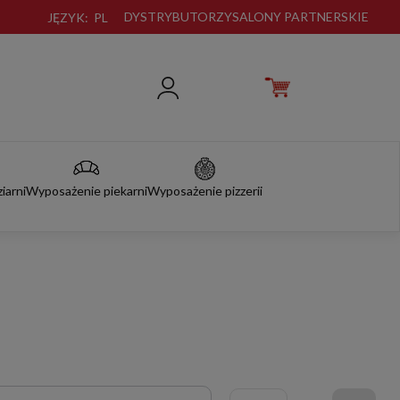
DYSTRYBUTORZY
SALONY PARTNERSKIE
JĘZYK:
PL
iarni
Wyposażenie piekarni
Wyposażenie pizzerii