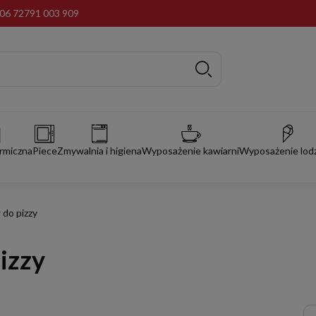
06 72
791 003 909
rmiczna
Piece
Zmywalnia i higiena
Wyposażenie kawiarni
Wyposażenie lodz
 do pizzy
izzy