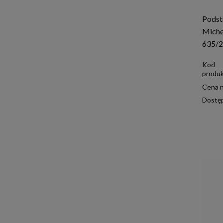
Podst
Miche
635/
Kod
produk
Cena n
Dostę