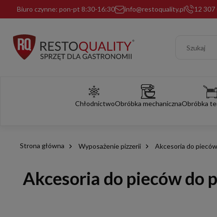
Biuro czynne: pon-pt 8:30-16:30
info@restoquality.pl
12 307 
Chłodnictwo
Obróbka mechaniczna
Obróbka te
Strona główna
Wyposażenie pizzerii
Akcesoria do pieców
Akcesoria do pieców do p