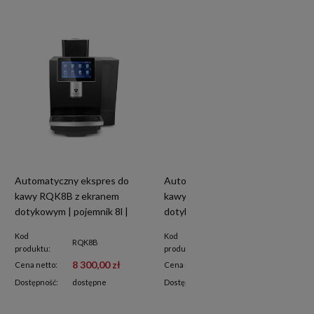
Automatyczny ekspres do
Automatyczny ekspres do
kawy RQK8B z ekranem
kawy RQK2S z ekranem
dotykowym | pojemnik 8l |
dotykowym | pojemnik 2l |
podłączenie do wody | czarny
podłączenie do wody | srebrny
Kod
Kod
RQK8B
RQK2S
produktu:
produktu:
8 300,00 zł
8 300,00 zł
Cena netto:
Cena netto:
Dostępność:
dostępne
Dostępność:
na zamówienie