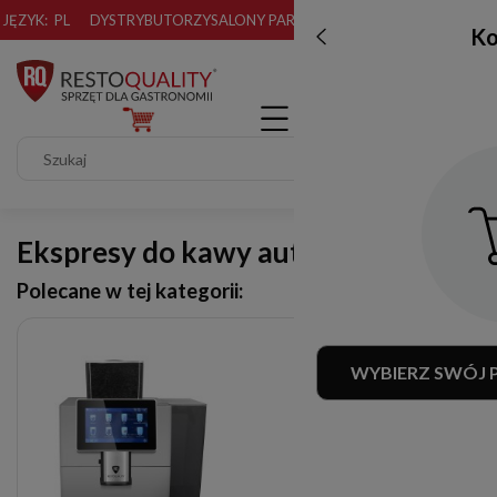
JĘZYK:
PL
DYSTRYBUTORZY
SALONY PARTNERSKIE
Ko
Ekspresy do kawy automatyczne
Polecane w tej kategorii:
WYBIERZ SWÓJ 