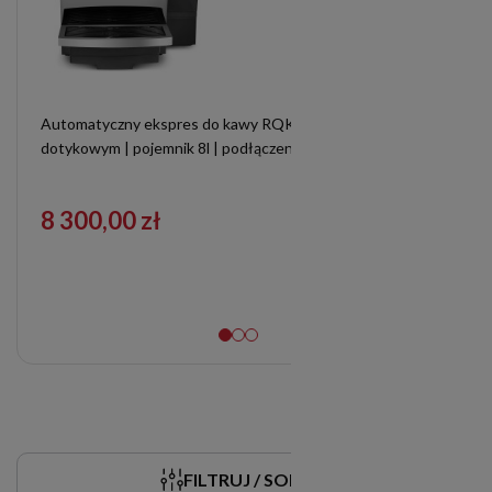
Automatyczny ekspres do kawy RQK8S z ekranem
dotykowym | pojemnik 8l | podłączenie do wody | srebrny
8 300,00 zł
FILTRUJ / SORTUJ