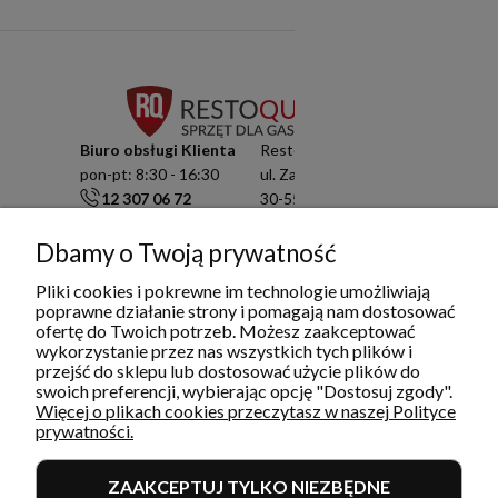
Biuro obsługi Klienta
Resto Quality Sp. z o.o.
pon-pt: 8:30 - 16:30
ul. Zamknięta 10/1.5
12 307 06 72
30-554 Kraków
791 003 909
NIP: 6751503822
Dbamy o Twoją prywatność
info@restoquality.pl
KRS: 0000511822
Pliki cookies i pokrewne im technologie umożliwiają
Serwis
poprawne działanie strony i pomagają nam dostosować
pon-pt: 8:30 - 16:30
ofertę do Twoich potrzeb. Możesz zaakceptować
577 609 633
wykorzystanie przez nas wszystkich tych plików i
przejść do sklepu lub dostosować użycie plików do
serwis@restoquality.pl
swoich preferencji, wybierając opcję "Dostosuj zgody".
Więcej o plikach cookies przeczytasz w naszej Polityce
prywatności.
ZAAKCEPTUJ TYLKO NIEZBĘDNE
INFORMACJE