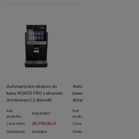
Automatyczny ekspres do
Automatyczny ekspres do
kawy RQK33 PRO z ekranem
kawy RQK8S z ekranem
dotykowym | 2 zbiorniki
dotykowym | pojemnik 8l |
instant | podłączenie do wody
podłączenie do wody | srebrny
Kod
Kod
| 2 rodzaje mleka
RQK33 PRO
RQK8S
produktu:
produktu:
20 790,00 zł
8 300,00 zł
Cena netto:
Cena netto:
Dostępność:
dostępne
Dostępność:
dostępne