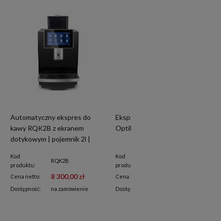
Automatyczny ekspres do
Ekspres automatyczny | Animo
kawy RQK2B z ekranem
OptiMe 22 FM
dotykowym | pojemnik 2l |
podłączenie do wody | czarny
Kod
Kod
RQK2B
OptiMe 22 FM
produktu:
produktu:
8 300,00 zł
35 130,00 zł
Cena netto:
Cena netto:
Dostępność:
na zamówienie
Dostępność:
na zamówienie