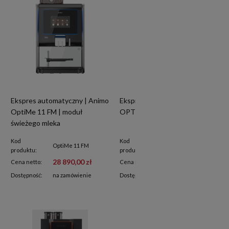
Ekspres automatyczny | Animo
Ekspres automatyczny | Animo
OptiMe 11 FM | moduł
OPTIBEAN X22 TS
świeżego mleka
Kod
Kod
OptiMe 11 FM
OPTIBEAN X22 TS
produktu:
produktu:
28 890,00 zł
32 580,00 zł
Cena netto:
Cena netto:
Dostępność:
na zamówienie
Dostępność:
na zamówienie