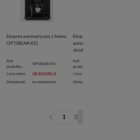
Ekspres automatyczny | Animo
Ekspres do kawy
OPTIBEAN X11
automatyczny | ekran
dotykowy | powiększony
zbiornik na wodę 6 l | RQK90L
Kod
Kod
OPTIBEAN X11
RQK90L
produktu:
produktu:
28 810,00 zł
8 670,00 zł
Cena netto:
Cena netto:
Dostępność:
na zamówienie
Dostępność:
na zamówienie
1
2