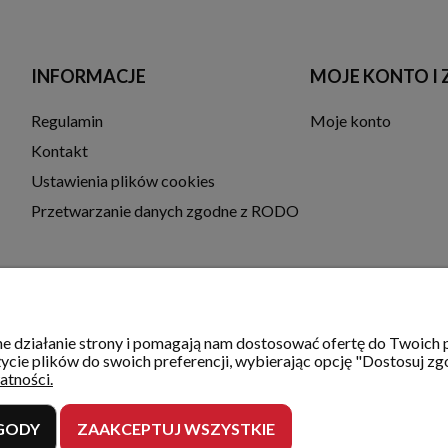
INFORMACJE
MOJE KONTO I
Regulamin
Moje konto
Kontakt
Ustawienia plików cookies
Przetwarzanie danych zgodne z RODO
wne działanie strony i pomagają nam dostosować ofertę do Twoic
ycie plików do swoich preferencji, wybierając opcję "Dostosuj zg
atności.
GODY
ZAAKCEPTUJ WSZYSTKIE