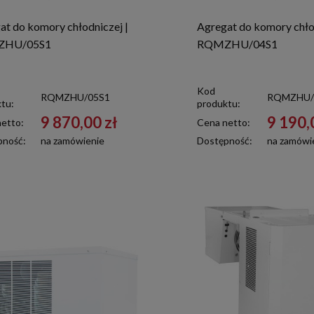
at do komory chłodniczej |
Agregat do komory chłod
ZHU/05S1
RQMZHU/04S1
Kod
RQMZHU/05S1
RQMZHU/
tu:
produktu:
9 870,00 zł
9 190,
etto:
Cena netto:
pność:
na zamówienie
Dostępność:
na zamówi