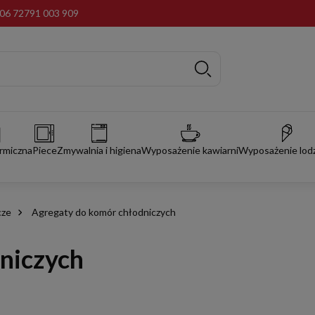
06 72
791 003 909
rmiczna
Piece
Zmywalnia i higiena
Wyposażenie kawiarni
Wyposażenie lodz
cze
Agregaty do komór chłodniczych
niczych