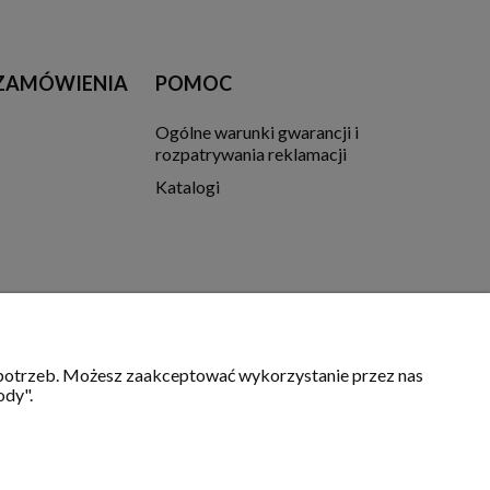
 ZAMÓWIENIA
POMOC
Ogólne warunki gwarancji i
rozpatrywania reklamacji
Katalogi
h potrzeb. Możesz zaakceptować wykorzystanie przez nas
ody".