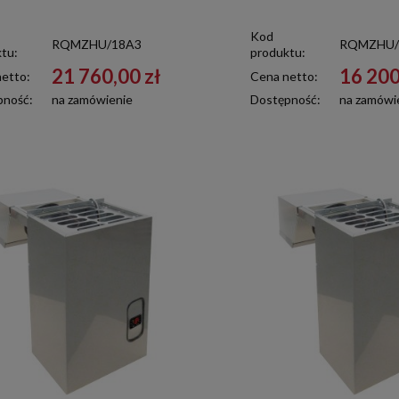
Kod
RQMZHU/18A3
RQMZHU/
tu:
produktu:
21 760,00 zł
16 200
etto:
Cena netto:
pność:
na zamówienie
Dostępność:
na zamówi