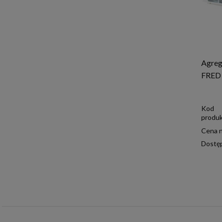
Agreg
FRED 
Kod
produk
Cena n
Dostę