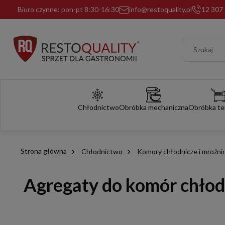
Biuro czynne: pon-pt 8:30-16:30
info@restoquality.pl
12 307 
Chłodnictwo
Obróbka mechaniczna
Obróbka te
Strona główna
Chłodnictwo
Komory chłodnicze i mroźni
Agregaty do komór chłod