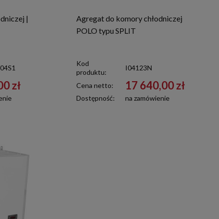
niczej |
Agregat do komory chłodniczej
POLO typu SPLIT
Kod
04S1
I04123N
produktu:
00 zł
17 640,00 zł
Cena netto:
enie
Dostępność:
na zamówienie