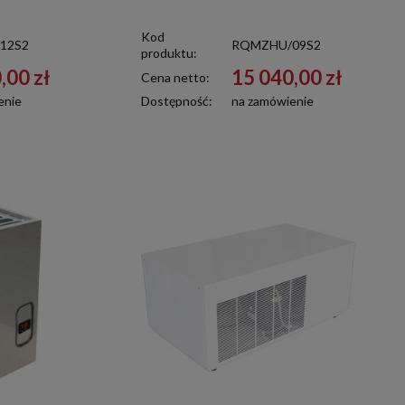
Kod
12S2
RQMZHU/09S2
produktu:
,00 zł
15 040,00 zł
Cena netto:
enie
Dostępność:
na zamówienie