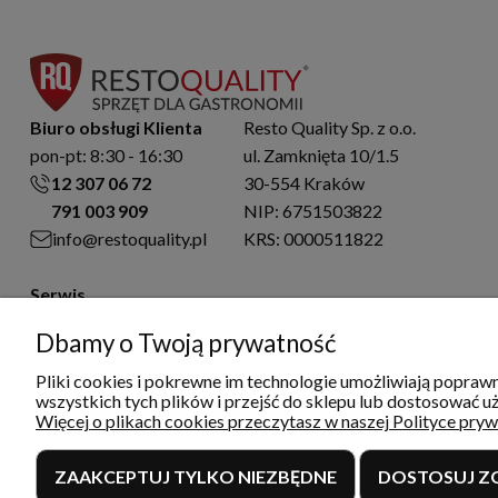
Biuro obsługi Klienta
Resto Quality Sp. z o.o.
pon-pt: 8:30 - 16:30
ul. Zamknięta 10/1.5
12 307 06 72
30-554 Kraków
791 003 909
NIP: 6751503822
info@restoquality.pl
KRS: 0000511822
Serwis
pon-pt: 8:30 - 16:30
Dbamy o Twoją prywatność
577 609 633
serwis@restoquality.pl
Pliki cookies i pokrewne im technologie umożliwiają popra
wszystkich tych plików i przejść do sklepu lub dostosować uż
Więcej o plikach cookies przeczytasz w naszej Polityce pryw
ZAAKCEPTUJ TYLKO NIEZBĘDNE
DOSTOSUJ Z