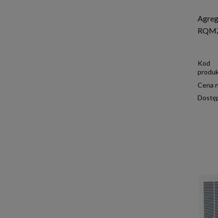
Agreg
RQM
Kod
produk
Cena n
Dostę