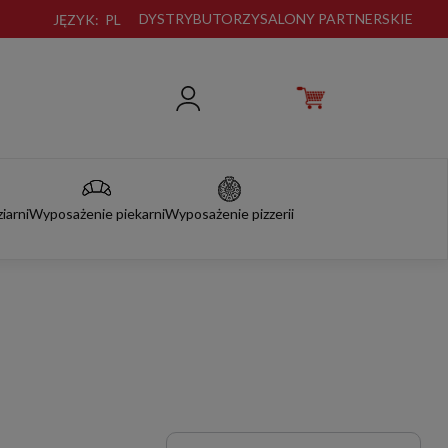
DYSTRYBUTORZY
SALONY PARTNERSKIE
JĘZYK:
PL
iarni
Wyposażenie piekarni
Wyposażenie pizzerii