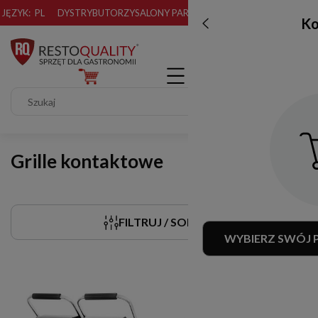
JĘZYK:
PL
DYSTRYBUTORZY
SALONY PARTNERSKIE
Ko
Grille kontaktowe
FILTRUJ / SORTUJ
WYBIERZ SWÓJ 