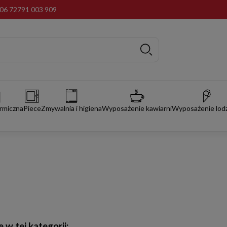
06 72
791 003 909
rmiczna
Piece
Zmywalnia i higiena
Wyposażenie kawiarni
Wyposażenie lodz
 w tej kategorii: