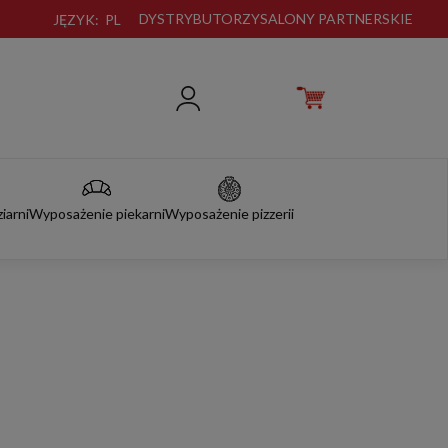
DYSTRYBUTORZY
SALONY PARTNERSKIE
JĘZYK:
PL
iarni
Wyposażenie piekarni
Wyposażenie pizzerii