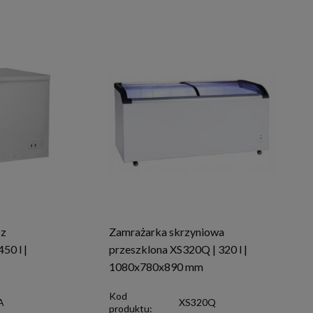
 z
Zamrażarka skrzyniowa
50 l |
przeszklona XS320Q | 320 l |
1080x780x890 mm
Kod
A
XS320Q
produktu: