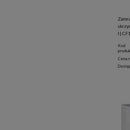
Zamra
skrzy
l | C
Kod
produk
Cena n
Dostę