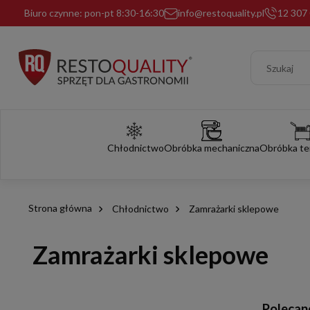
Biuro czynne: pon-pt 8:30-16:30
info@restoquality.pl
12 307 
Chłodnictwo
Obróbka mechaniczna
Obróbka te
Strona główna
Chłodnictwo
Zamrażarki sklepowe
Zamrażarki sklepowe
Polecane