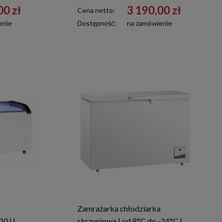
00 zł
3 190,00 zł
Cena netto:
enie
Dostępność:
na zamówienie
Zamrażarka chłodziarka
0 l |
skrzyniowa | od 8°C do -24°C |