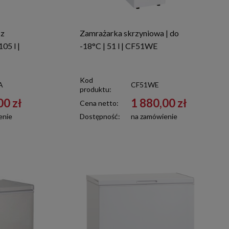
 z
Zamrażarka skrzyniowa | do
05 l |
-18°C | 51 l | CF51WE
Kod
A
CF51WE
produktu:
00 zł
1 880,00 zł
Cena netto:
enie
Dostępność:
na zamówienie