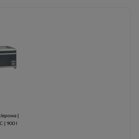
a
klepowa |
C | 900 l