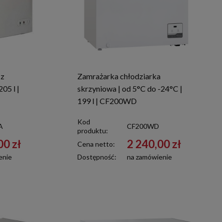
 z
Zamrażarka chłodziarka
05 l |
skrzyniowa | od 5°C do -24°C |
199 l | CF200WD
Kod
A
CF200WD
produktu:
00 zł
2 240,00 zł
Cena netto:
enie
Dostępność:
na zamówienie