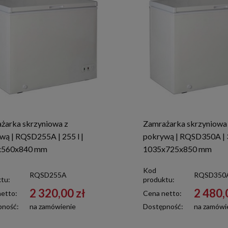
żarka skrzyniowa z
Zamrażarka skrzyniowa
wą | RQSD255A | 255 l |
pokrywą | RQSD350A | 3
x560x840 mm
1035x725x850 mm
Kod
RQSD255A
RQSD350
tu:
produktu:
2 320,00 zł
2 480,
etto:
Cena netto:
pność:
na zamówienie
Dostępność:
na zamówi