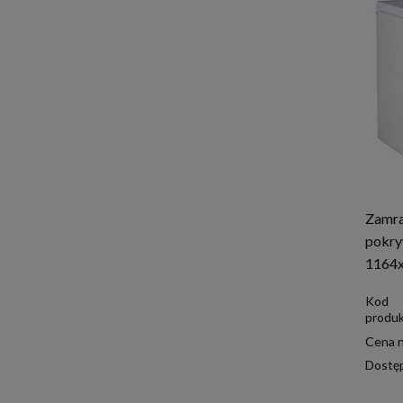
Zamra
pokry
1164
Kod
produk
Cena n
Dostę