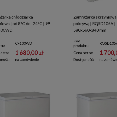
żarka chłodziarka
Zamrażarka skrzyniowa
niowa | od 8°C do -24°C | 99
pokrywą | RQSD105A | 1
F100WD
580x560x840 mm
Kod
CF100WD
RQSD105
tu:
produktu:
1 680,00 zł
1 700,
etto:
Cena netto:
pność:
na zamówienie
Dostępność:
na zamówi