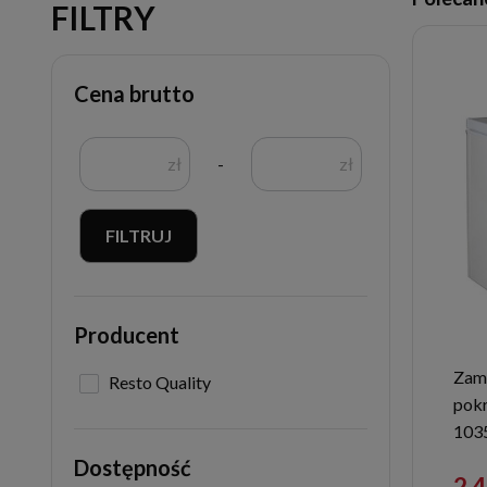
FILTRY
Cena brutto
zł
-
zł
FILTRUJ
Producent
Zam
Resto Quality
pokr
103
Dostępność
2 4