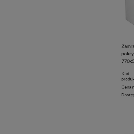
Zamra
pokry
770x
Kod
produk
Cena n
Dostę