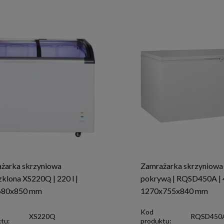
żarka skrzyniowa
Zamrażarka skrzyniowa
zklona XS220Q | 220 l |
pokrywą | RQSD450A | 4
680x850 mm
1270x755x840 mm
Kod
XS220Q
RQSD450
tu:
produktu: