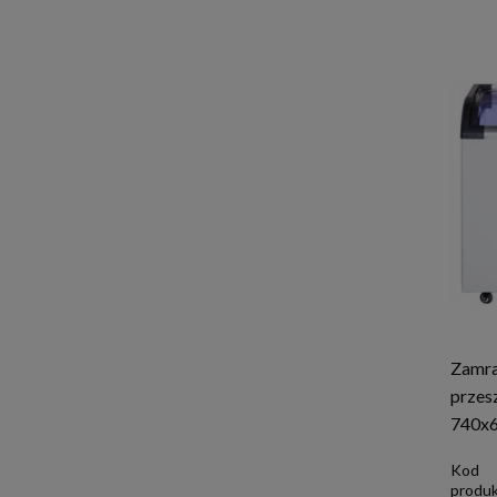
Zamra
przes
740x
Kod
produk