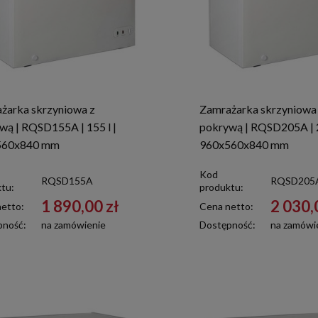
żarka skrzyniowa z
Zamrażarka skrzyniowa
wą | RQSD155A | 155 l |
pokrywą | RQSD205A | 2
560x840 mm
960x560x840 mm
Kod
RQSD155A
RQSD205
tu:
produktu:
1 890,00 zł
2 030,
etto:
Cena netto:
pność:
na zamówienie
Dostępność:
na zamówi