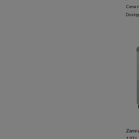
Cena n
Dostę
Zamra
137 l