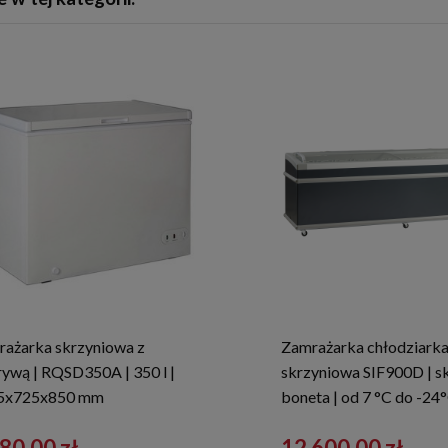
rażarka skrzyniowa z
Zamrażarka chłodziark
ywą | RQSD350A | 350 l |
skrzyniowa SIF900D | s
5x725x850 mm
boneta | od 7 °C do -24°
80,00 zł
12 600,00 zł