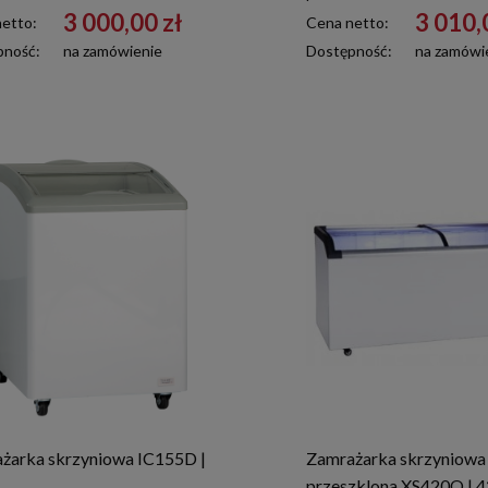
3 000,00 zł
3 010,
etto:
Cena netto:
pność:
na zamówienie
Dostępność:
na zamówi
żarka skrzyniowa IC155D |
Zamrażarka skrzyniowa
przeszklona XS420Q | 42