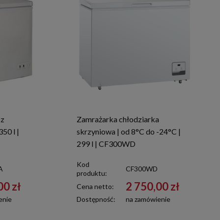
 z
Zamrażarka chłodziarka
50 l |
skrzyniowa | od 8°C do -24°C |
299 l | CF300WD
Kod
A
CF300WD
produktu:
00 zł
2 750,00 zł
Cena netto:
enie
Dostępność:
na zamówienie