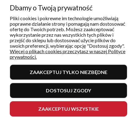
info@restoquality.pl
KRS: 0000511822
Dbamy o Twoją prywatność
Pliki cookies i pokrewne im technologie umożliwiają
Serwis
poprawne działanie strony i pomagają nam dostosować
pon-pt: 8:30 - 16:30
ofertę do Twoich potrzeb. Możesz zaakceptować
577 609 633
wykorzystanie przez nas wszystkich tych plików i
serwis@restoquality.pl
przejść do sklepu lub dostosować użycie plików do
swoich preferencji, wybierając opcję "Dostosuj zgody".
Więcej o plikach cookies przeczytasz w naszej Polityce
prywatności.
ZAAKCEPTUJ TYLKO NIEZBĘDNE
INFORMACJE
DOSTOSUJ ZGODY
MOJE KONTO I ZAMÓWIENIA
POMOC
ZAAKCEPTUJ WSZYSTKIE
Sklep internetowy Shoper.pl
Copyright 2026
Made with
by
mamezi.pl