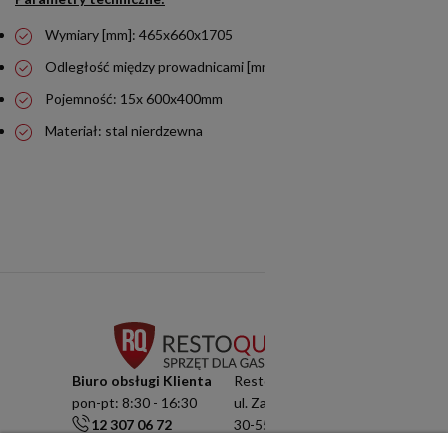
Wymiary [mm]: 465x660x1705
Odległość między prowadnicami [mm]: 85
Pojemność: 15x 600x400mm
Materiał: stal nierdzewna
Biuro obsługi Klienta
Resto Quality Sp. z o.o.
pon-pt: 8:30 - 16:30
ul. Zamknięta 10/1.5
12 307 06 72
30-554 Kraków
791 003 909
NIP: 6751503822