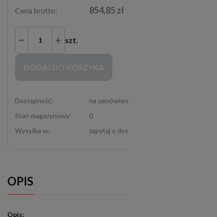
854,85 zł
Cena brutto:
szt.
Zakupy możliwe tylko dla Partnerów Handlowych po zalogowaniu się
DODAJ DO KOSZYKA
Dostępność:
na zamówienie
Stan magazynowy:
0
Wysyłka w:
zapytaj o dostępność (12-307-06-72)
OPIS
Opis: