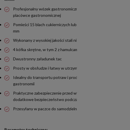
Profesjonalny wózek gastronomiczny - niezastąpiony w każdej
placówce gastronomicznej
Pomieści 15 blach cukierniczych lub tac o wymiarach 600x400
mm
Wykonany z wysokiej jakości stali nierdzewnej
4 kółka skrętne, w tym 2 z hamulcami
Dwustronny załadunek tac
Prosty w obsłudze i łatwy w utrzymaniu czystości
Idealny do transportu potraw i produktów w różnych typach
gastronomii
Praktyczne zabezpieczenie przed wysunięciem się blach -
dodatkowe bezpieczeństwo podczas transportu
Przesyłany w paczce do samodzielnego montażu
Parametry techniczne: