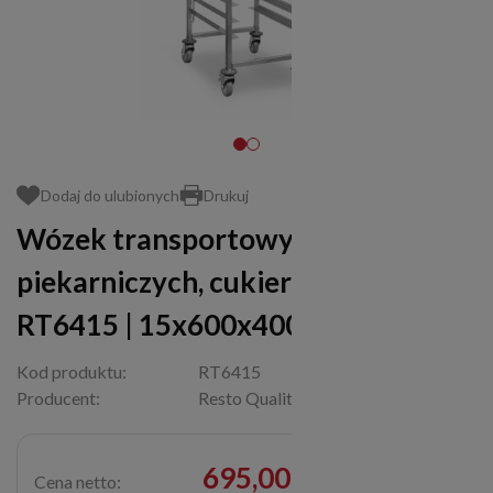
Dodaj do ulubionych
Drukuj
Wózek transportowy do blach
piekarniczych, cukierniczych, tac |
RT6415 | 15x600x400mm
Kod produktu:
RT6415
Producent:
Resto Quality
695,00 zł
Cena netto: