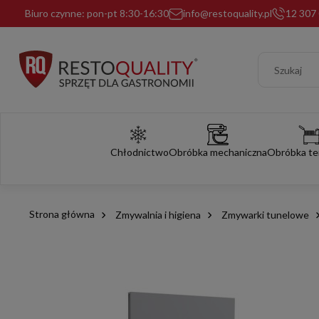
Biuro czynne: pon-pt 8:30-16:30
info@restoquality.pl
12 307 
Chłodnictwo
Obróbka mechaniczna
Obróbka te
Strona główna
Zmywalnia i higiena
Zmywarki tunelowe