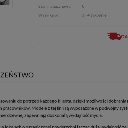
Stan magazynowy:
0
Wysyłka w:
3 - 4 tygodnie
DA
CZEŃSTWO
owaniu do potrzeb każdego klienta, dzięki możliwości dobrani
 pracowników. Modele z tej linii są wyposażone w podwójny system
 nierdzewnej zapewniają doskonałą wydajność mycia.
w lokalach o ograniczonej powierzchni łącząc dużą wydajność z