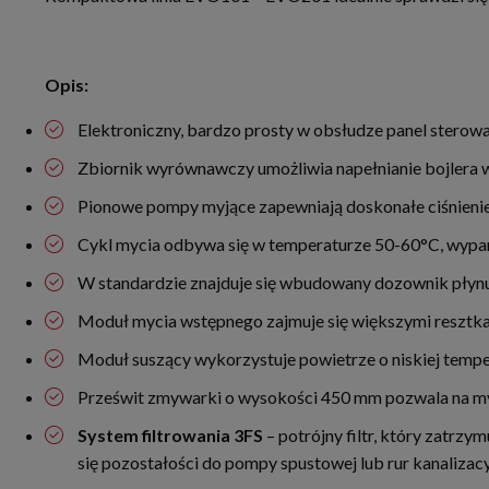
Opis:
Elektroniczny, bardzo prosty w obsłudze panel sterow
Zbiornik wyrównawczy umożliwia napełnianie bojlera w 
Pionowe pompy myjące zapewniają doskonałe ciśnieni
Cykl mycia odbywa się w temperaturze 50-60°C, wypa
W standardzie znajduje się wbudowany dozownik płynu
Moduł mycia wstępnego zajmuje się większymi resztkam
Moduł suszący wykorzystuje powietrze o niskiej tempe
Prześwit zmywarki o wysokości 450 mm pozwala na myc
System filtrowania 3FS
– potrójny filtr, który zatr
się pozostałości do pompy spustowej lub rur kanalizac