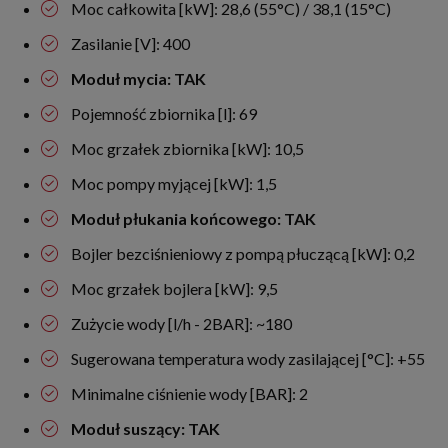
Moc całkowita [kW]: 28,6 (55°C) / 38,1 (15°C)
Zasilanie [V]: 400
Moduł mycia: TAK
Pojemność zbiornika [l]: 69
Moc grzałek zbiornika [kW]: 10,5
Moc pompy myjącej [kW]: 1,5
Moduł płukania końcowego: TAK
Bojler bezciśnieniowy z pompą płuczącą [kW]: 0,2
Moc grzałek bojlera [kW]: 9,5
Zużycie wody [l/h - 2BAR]: ~180
Sugerowana temperatura wody zasilającej [°C]: +55
Minimalne ciśnienie wody [BAR]: 2
Moduł suszący: TAK