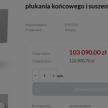
płukania końcowego i suszen
Kod produktu:
EVO221
Producent:
Krupps
103 090,00 zł
Cena netto:
126 800,70 zł
Cena brutto:
szt.
DODAJ DO KOSZ
Dostępność:
na zamówienie