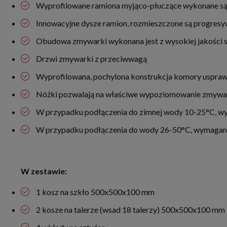
Wyprofilowane ramiona myjąco-płuczące wykonane są z
Innowacyjne dysze ramion, rozmieszczone są progresyw
Obudowa zmywarki wykonana jest z wysokiej jakości st
Drzwi zmywarki z przeciwwagą
Wyprofilowana, pochylona konstrukcja komory uspraw
Nóżki pozwalają na właściwe wypoziomowanie zmywa
W przypadku podłączenia do zimnej wody 10-25°C, wy
W przypadku podłączenia do wody 26-50°C, wymagany
W zestawie:
1 kosz na szkło 500x500x100 mm
2 kosze na talerze (wsad 18 talerzy) 500x500x100 mm