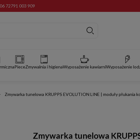
06 72
791 003 909
rmiczna
Piece
Zmywalnia i higiena
Wyposażenie kawiarni
Wyposażenie lodz
Zmywarka tunelowa KRUPPS EVOLUTION LINE | moduły płukania ko
Zmywarka tunelowa KRUPPS