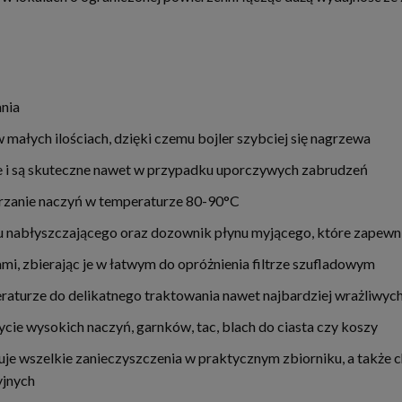
ania
małych ilościach, dzięki czemu bojler szybciej się nagrzewa
e i są skuteczne nawet w przypadku uporczywych zabrudzeń
rzanie naczyń w temperaturze 80-90°C
 nabłyszczającego oraz dozownik płynu myjącego, które zapewni
i, zbierając je w łatwym do opróżnienia filtrze szufladowym
raturze do delikatnego traktowania nawet najbardziej wrażliwyc
ie wysokich naczyń, garnków, tac, blach do ciasta czy koszy
zymuje wszelkie zanieczyszczenia w praktycznym zbiorniku, a tak
yjnych