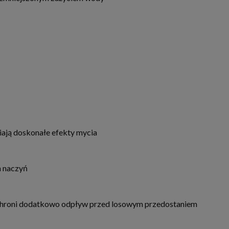
ają doskonałe efekty mycia
h naczyń
że chroni dodatkowo odpływ przed losowym przedostaniem