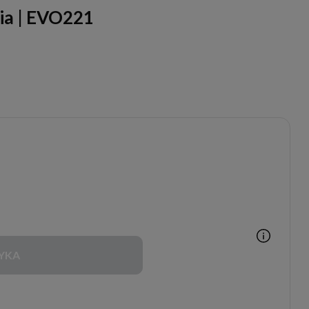
ia | EVO221
YKA
Zakupy możliwe tylko dla
Partnerów Handlowych po
zalogowaniu się