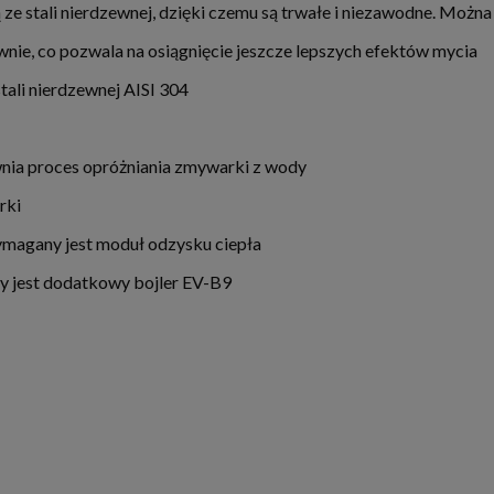
e stali nierdzewnej, dzięki czemu są trwałe i niezawodne. Możn
nie, co pozwala na osiągnięcie jeszcze lepszych efektów mycia
ali nierdzewnej AISI 304
nia proces opróżniania zmywarki z wody
rki
magany jest moduł odzysku ciepła
 jest dodatkowy bojler EV-B9