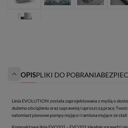
OPIS
PLIKI DO POBRANIA
BEZPIE
Linia EVOLUTION została zaprojektowana z myślą o dostos
dużemu obciążeniu oraz usprawnią i uproszczą pracę Twoich
natomiast pionowe pompy myjące i ramiona myjące ze stali
Kompaktowa linia EVO101 – EVO201 idealnie sprawdzi się 