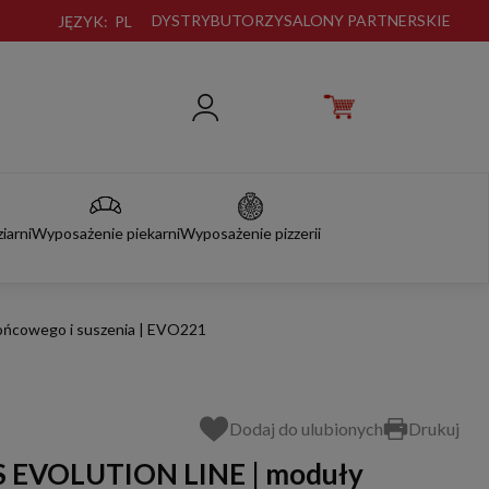
DYSTRYBUTORZY
SALONY PARTNERSKIE
JĘZYK:
PL
iarni
Wyposażenie piekarni
Wyposażenie pizzerii
ńcowego i suszenia | EVO221
Dodaj do ulubionych
Drukuj
 EVOLUTION LINE | moduły