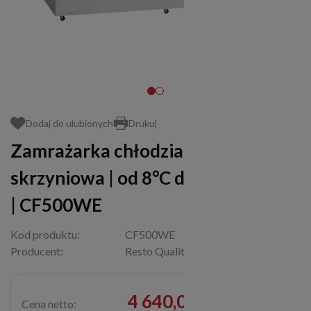
Dodaj do ulubionych
Drukuj
Zamrażarka chłodziarka
skrzyniowa | od 8°C do -24°C | 500 l
| CF500WE
Kod produktu:
CF500WE
Producent:
Resto Quality
4 640,00 zł
Cena netto: