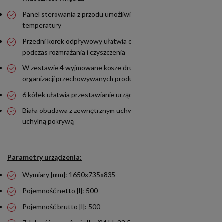
Panel sterowania z przodu umożliwia łatwą regulację
temperatury
Przedni korek odpływowy ułatwia odprowadzanie wody
podczas rozmrażania i czyszczenia
W zestawie 4 wyjmowane kosze druciane do wygodnej
organizacji przechowywanych produktów
6 kółek ułatwia przestawianie urządzenia
Biała obudowa z zewnętrznym uchwytem oraz wytrzymałą
uchylną pokrywą
Parametry urządzenia:
Wymiary [mm]: 1650x735x835
Pojemność netto [l]: 500
Pojemność brutto [l]: 500