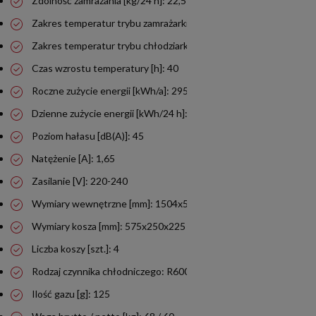
Zdolność zamrażania [kg/24 h]: 22,5
Zakres temperatur trybu zamrażarki [°C]: -12 do -24
Zakres temperatur trybu chłodziarki [°C]: 8 do 2
Czas wzrostu temperatury [h]: 40
Roczne zużycie energii [kWh/a]: 295
Dzienne zużycie energii [kWh/24 h]: 0,81
Poziom hałasu [dB(A)]: 45
Natężenie [A]: 1,65
Zasilanie [V]: 220-240
Wymiary wewnętrzne [mm]: 1504x545x663
Wymiary kosza [mm]: 575x250x225
Liczba koszy [szt.]: 4
Rodzaj czynnika chłodniczego: R600a
Ilość gazu [g]: 125