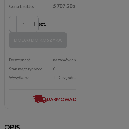
5 707,20 zł
Cena brutto:
szt.
Zakupy możliwe tylko dla Partnerów Handlowych po zalogowaniu się
DODAJ DO KOSZYKA
Dostępność:
na zamówienie
Stan magazynowy:
0
Wysyłka w:
1 - 2 tygodnie
DARMOWA DOSTAWA
OPIS