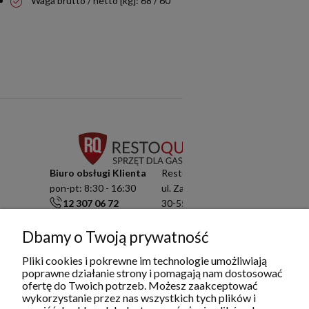
Waga brutto / netto [kg]: 68 / 60
Biuro obsługi Klienta
Resto Quality Sp. z o.o.
pon-pt: 8:30 - 16:30
ul. Zamknięta 10/1.5
12 307 06 72
30-554 Kraków
791 003 909
NIP: 6751503822
info@restoquality.pl
KRS: 0000511822
Dbamy o Twoją prywatność
Pliki cookies i pokrewne im technologie umożliwiają
Serwis
poprawne działanie strony i pomagają nam dostosować
pon-pt: 8:30 - 16:30
ofertę do Twoich potrzeb. Możesz zaakceptować
577 609 633
wykorzystanie przez nas wszystkich tych plików i