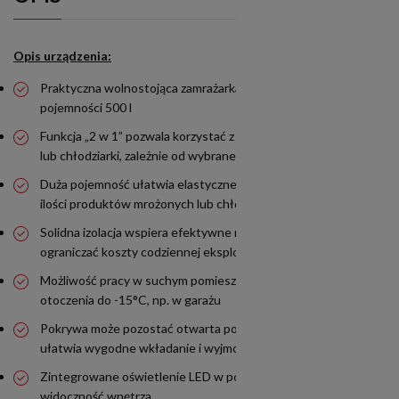
Opis urządzenia:
Praktyczna wolnostojąca zamrażarka skrzyniowa CF500WE o
pojemności 500 l
Funkcja „2 w 1” pozwala korzystać z urządzenia jako zamrażarki
lub chłodziarki, zależnie od wybranego zakresu temperatury
Duża pojemność ułatwia elastyczne przechowywanie większej
ilości produktów mrożonych lub chłodzonych
Solidna izolacja wspiera efektywne mrożenie i pomaga
ograniczać koszty codziennej eksploatacji
Możliwość pracy w suchym pomieszczeniu przy temperaturze
otoczenia do -15°C, np. w garażu
Pokrywa może pozostać otwarta pod kątem 45°-75°, co
ułatwia wygodne wkładanie i wyjmowanie produktów
Zintegrowane oświetlenie LED w pokrywie poprawia
widoczność wnętrza