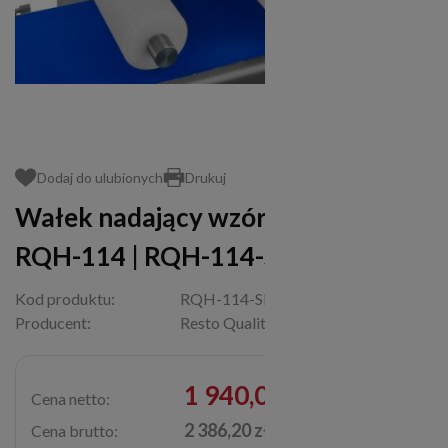
Dodaj do ulubionych
Drukuj
Wałek nadający wzór grilla do
RQH-114 | RQH-114-SR
Kod produktu:
RQH-114-SR
Producent:
Resto Quality
1 940,00 zł
Cena netto:
2 386,20 zł
Cena brutto: