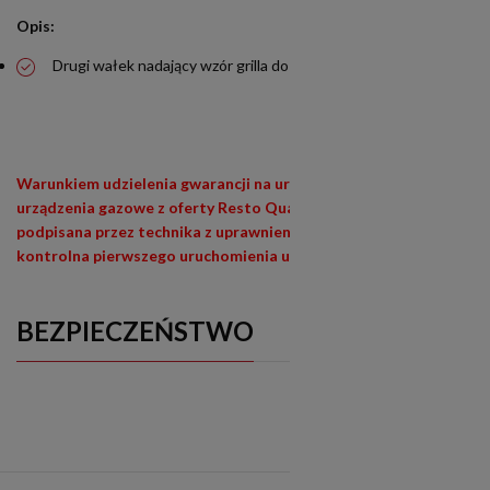
Opis:
Drugi wałek nadający wzór grilla do RQH-114
Warunkiem udzielenia gwarancji na urządzenia siłowe (400V) i
urządzenia gazowe z oferty Resto Quality jest wypełniona i
podpisana przez technika z uprawnieniami (E1,E3) lista
kontrolna pierwszego uruchomienia urządzenia
BEZPIECZEŃSTWO