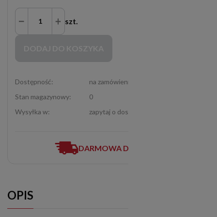
szt.
Zakupy możliwe tylko dla Partnerów Handlowych po zalogowaniu się
DODAJ DO KOSZYKA
Dostępność:
na zamówienie
Stan magazynowy:
0
Wysyłka w:
zapytaj o dostępność (12-307-06-72)
DARMOWA DOSTAWA
OPIS