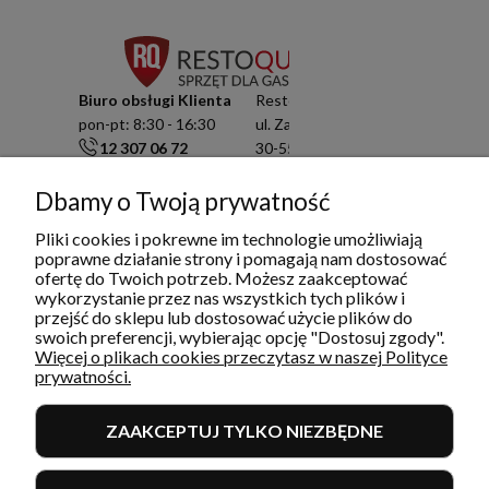
Biuro obsługi Klienta
Resto Quality Sp. z o.o.
pon-pt: 8:30 - 16:30
ul. Zamknięta 10/1.5
12 307 06 72
30-554 Kraków
791 003 909
NIP: 6751503822
info@restoquality.pl
KRS: 0000511822
Dbamy o Twoją prywatność
Pliki cookies i pokrewne im technologie umożliwiają
Serwis
poprawne działanie strony i pomagają nam dostosować
pon-pt: 8:30 - 16:30
ofertę do Twoich potrzeb. Możesz zaakceptować
577 609 633
wykorzystanie przez nas wszystkich tych plików i
serwis@restoquality.pl
przejść do sklepu lub dostosować użycie plików do
swoich preferencji, wybierając opcję "Dostosuj zgody".
Więcej o plikach cookies przeczytasz w naszej Polityce
prywatności.
ZAAKCEPTUJ TYLKO NIEZBĘDNE
INFORMACJE