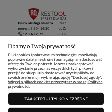
Biuro obsługi Klienta
Resto Quality Sp. z o.o.
pon-pt: 8:30 - 16:30
ul. Zamknięta 10/1.5
12 307 06 72
30-554 Kraków
791 003 909
NIP: 6751503822
info@restoquality.pl
KRS: 0000511822
Dbamy o Twoją prywatność
Pliki cookies i pokrewne im technologie umożliwiają
Serwis
poprawne działanie strony i pomagają nam dostosować
pon-pt: 8:30 - 16:30
ofertę do Twoich potrzeb. Możesz zaakceptować
577 609 633
wykorzystanie przez nas wszystkich tych plików i
serwis@restoquality.pl
przejść do sklepu lub dostosować użycie plików do
swoich preferencji, wybierając opcję "Dostosuj zgody".
Więcej o plikach cookies przeczytasz w naszej Polityce
prywatności.
ZAAKCEPTUJ TYLKO NIEZBĘDNE
INFORMACJE