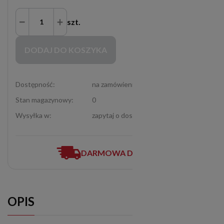
szt.
Zakupy możliwe tylko dla Partnerów Handlowych po zalogowaniu się
DODAJ DO KOSZYKA
Dostępność:
na zamówienie
Stan magazynowy:
0
Wysyłka w:
zapytaj o dostępność (12-307-06-72)
DARMOWA DOSTAWA
OPIS