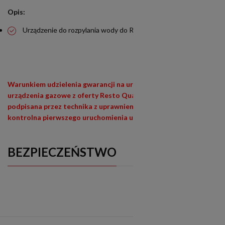
Opis:
Urządzenie do rozpylania wody do RQH-114
Warunkiem udzielenia gwarancji na urządzenia siłowe (400V) i
urządzenia gazowe z oferty Resto Quality jest wypełniona i
podpisana przez technika z uprawnieniami (E1,E3) lista
kontrolna pierwszego uruchomienia urządzenia
BEZPIECZEŃSTWO