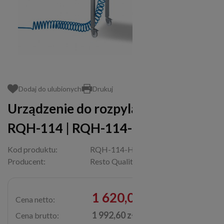
Dodaj do ulubionych
Drukuj
Urządzenie do rozpylania wody do
RQH-114 | RQH-114-HWC
Kod produktu:
RQH-114-HWC
Producent:
Resto Quality
1 620,00 zł
Cena netto:
1 992,60 zł
Cena brutto: