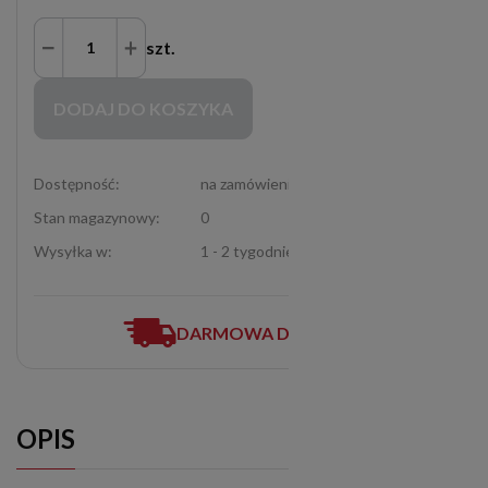
szt.
Zakupy możliwe tylko dla Partnerów Handlowych po zalogowaniu się
DODAJ DO KOSZYKA
Dostępność:
na zamówienie
Stan magazynowy:
0
Wysyłka w:
1 - 2 tygodnie
DARMOWA DOSTAWA
OPIS