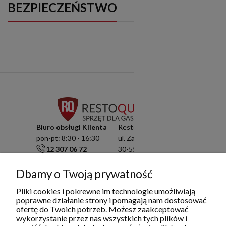
BEZPIECZEŃSTWO
Biuro obsługi Klienta
Resto Quality Sp. z o.o.
pon-pt: 8:30 - 16:30
ul. Zamknięta 10/1.5
12 307 06 72
30-554 Kraków
791 003 909
NIP: 6751503822
info@restoquality.pl
KRS: 0000511822
Dbamy o Twoją prywatność
Pliki cookies i pokrewne im technologie umożliwiają
Serwis
poprawne działanie strony i pomagają nam dostosować
pon-pt: 8:30 - 16:30
ofertę do Twoich potrzeb. Możesz zaakceptować
577 609 633
wykorzystanie przez nas wszystkich tych plików i