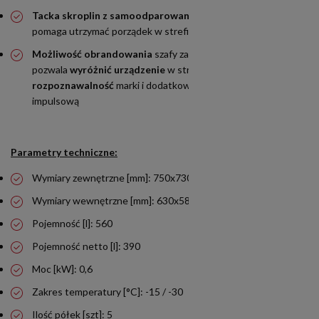
Tacka skroplin z samoodparowaniem
ogranicza obsługę i
pomaga utrzymać porządek w strefie ekspozycji
Możliwość obrandowania
szafy za dopłatą – oklejenie
pozwala
wyróżnić urządzenie
w strefie sprzedaży,
wzmocnić
rozpoznawalność
marki i dodatkowo
wspierać sprzedaż
impulsową
Parametry techniczne:
Wymiary zewnętrzne [mm]: 750x730x2003
Wymiary wewnętrzne [mm]: 630x580x1538
Pojemność [l]: 560
Pojemność netto [l]: 390
Moc [kW]: 0,6
Zakres temperatury [°C]: -15 / -30
Ilość półek [szt]: 5