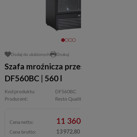
Dodaj do ulubionych
Drukuj
Szafa mroźnicza przeszklona
DF560BC | 560 l
Kod produktu:
DF560BC
Producent:
Resto Quality
11 360,00 zł
Cena netto:
13 972,80 zł
Cena brutto: