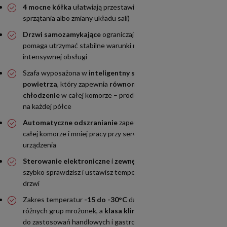
4 mocne kółka
ułatwiają przestawienie szafy (np. do
sprzątania albo zmiany układu sali)
Drzwi samozamykające
ograniczają „ucieczkę zimna”, co
pomaga utrzymać stabilne warunki mrożenia podczas
intensywnej obsługi
Szafa wyposażona w
inteligentny system cyrkulacji
powietrza
, który zapewnia
równomierne, wentylowane
chłodzenie
w całej komorze – produkty są mrożone stabilnie
na każdej półce
Automatyczne odszranianie
zapewnia równą temperaturę w
całej komorze i mniej pracy przy serwisie oraz utrzymaniu
urządzenia
Sterowanie elektroniczne
i
zewnętrzny panel cyfrowy
–
szybko sprawdzisz i ustawisz temperaturę bez otwierania
drzwi
Zakres temperatur
-15 do -30°C
daje elastyczność dla
różnych grup mrożonek, a
klasa klimatyczna 3
dobrze pasuje
do zastosowań handlowych i gastronomicznych