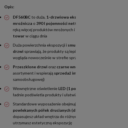
Opis:
DF560BC
to duża,
1-drzwiowa ekspozycyjna szafa
mroźnicza
o
390 l pojemności netto
– pozwala trzymać pod
ręką więcej produktów mrożonych i
sprawnie uzupełniać
towar
w ciągu dnia
Duża powierzchnia ekspozycji i
smukłe aluminiowe ramy
drzwi
sprawiają, że produkty są lepiej widoczne, a szafa
wygląda nowocześnie w strefie sprzedaży
Przeszklone drzwi
oraz
czarne wnętrze
pomagają wyróżnić
asortyment i wspierają
sprzedaż impulsową
(idealna do strefy
samoobsługowej)
Wewnętrzne oświetlenie
LED (1 poziome + 2 pionowe)
ładnie podświetla produkty i ułatwia klientom szybki wybór
Standardowe wyposażenie obejmuje
5 regulowanych,
powlekanych półek drucianych (do 30 kg na półkę)
–
dopasujesz układ wnętrza do różnych formatów opakowań i
utrzymasz estetyczną ekspozycję