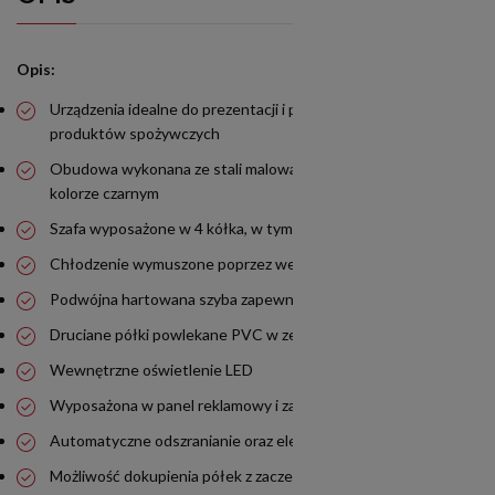
Opis:
Urządzenia idealne do prezentacji i przechowywania
produktów spożywczych
Obudowa wykonana ze stali malowanej na kolor biały, front w
kolorze czarnym
Szafa wyposażone w 4 kółka, w tym 2-wa z hamulcami
Chłodzenie wymuszone poprzez wentylator
Podwójna hartowana szyba zapewnia odpowiednią izolację
Druciane półki powlekane PVC w zestawie
Wewnętrzne oświetlenie LED
Wyposażona w panel reklamowy i zamek
Automatyczne odszranianie oraz elektroniczny panel sterujący
Możliwość dokupienia półek z zaczepami - za dopłatą