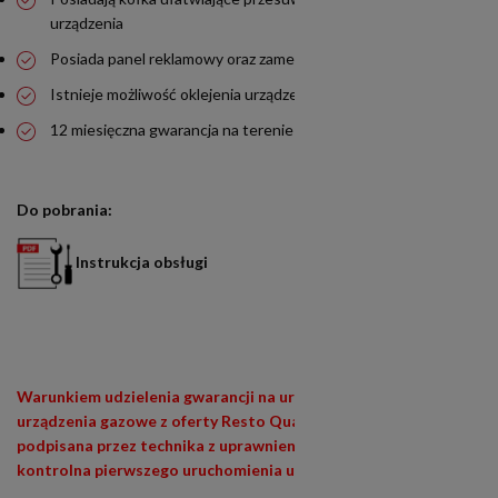
urządzenia
Posiada panel reklamowy oraz zamek
Istnieje możliwość oklejenia urządzenia za dodatkową opłatą
12 miesięczna gwarancja na terenie całej Polski
Do pobrania:
Instrukcja obsługi
Warunkiem udzielenia gwarancji na urządzenia siłowe (400V) i
urządzenia gazowe z oferty Resto Quality jest wypełniona i
podpisana przez technika z uprawnieniami (E1,E3) lista
kontrolna pierwszego uruchomienia urządzenia