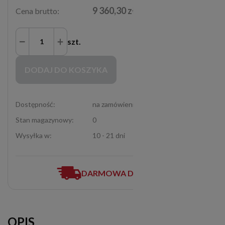
9 360,30 zł
Cena brutto:
szt.
Zakupy możliwe tylko dla Partnerów Handlowych po zalogowaniu się
DODAJ DO KOSZYKA
Dostępność:
na zamówienie
Stan magazynowy:
0
Wysyłka w:
10 - 21 dni
DARMOWA DOSTAWA
OPIS