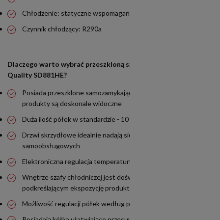
Chłodzenie: statyczne wspomagane wentylatorem
Czynnik chłodzący: R290a
Dlaczego warto wybrać przeszkloną szafę chłodniczą Resto
Quality SD881HE?
Posiada przeszklone samozamykające drzwi, dzięki którym
produkty są doskonale widoczne
Duża ilość półek w standardzie - 10 sztuk
Drzwi skrzydłowe idealnie nadają się do punktów
samoobsługowych
Elektroniczna regulacja temperatury
Wnętrze szafy chłodniczej jest doświetlone oświetleniem LED,
podkreślającym ekspozycję produktów
Możliwość regulacji półek według potrzeb
Posiadają kółka ułatwiające przesuwanie lub transport