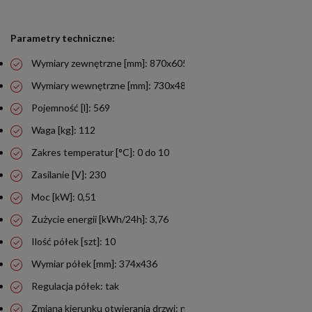
Parametry techniczne:
Wymiary zewnętrzne [mm]: 870x605x2000
Wymiary wewnętrzne [mm]: 730x480x1818
Pojemność [l]: 569
Waga [kg]: 112
Zakres temperatur [°C]: 0 do 10
Zasilanie [V]: 230
Moc [kW]: 0,51
Zużycie energii [kWh/24h]: 3,76
Ilość półek [szt]: 10
Wymiar półek [mm]: 374x436
Regulacja półek: tak
Zmiana kierunku otwierania drzwi: nie