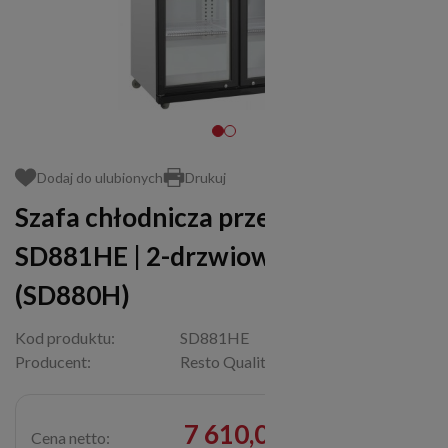
Dodaj do ulubionych
Drukuj
Szafa chłodnicza przeszklona
SD881HE | 2-drzwiowa | 569l
(SD880H)
Kod produktu:
SD881HE
Producent:
Resto Quality
7 610,00 zł
Cena netto: