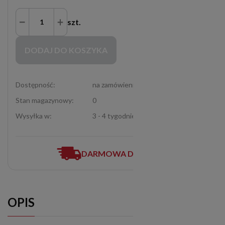
szt.
Zakupy możliwe tylko dla Partnerów Handlowych po zalogowaniu się
DODAJ DO KOSZYKA
Dostępność:
na zamówienie
Stan magazynowy:
0
Wysyłka w:
3 - 4 tygodnie
DARMOWA DOSTAWA
OPIS