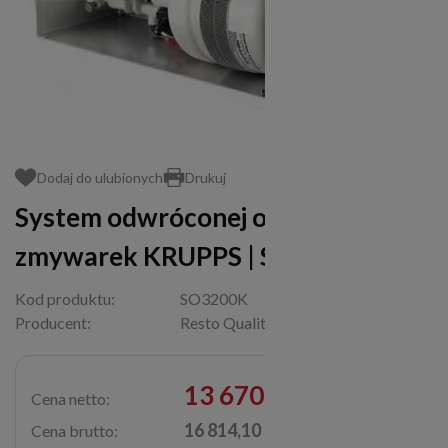
Dodaj do ulubionych
Drukuj
System odwróconej osmozy do
zmywarek KRUPPS | SO3200K
Kod produktu:
SO3200K
Producent:
Resto Quality
13 670,00 zł
Cena netto:
16 814,10 zł
Cena brutto: