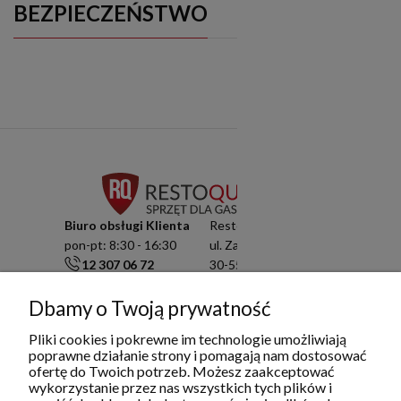
BEZPIECZEŃSTWO
Biuro obsługi Klienta
Resto Quality Sp. z o.o.
pon-pt: 8:30 - 16:30
ul. Zamknięta 10/1.5
12 307 06 72
30-554 Kraków
791 003 909
NIP: 6751503822
info@restoquality.pl
KRS: 0000511822
Dbamy o Twoją prywatność
Pliki cookies i pokrewne im technologie umożliwiają
Serwis
poprawne działanie strony i pomagają nam dostosować
pon-pt: 8:30 - 16:30
ofertę do Twoich potrzeb. Możesz zaakceptować
577 609 633
wykorzystanie przez nas wszystkich tych plików i