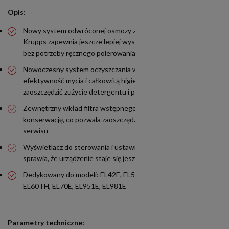
Opis:
Nowy system odwróconej osmozy zaprojektowany przez firmę
Krupps zapewnia jeszcze lepiej wysuszone i błyszczące szkło
bez potrzeby ręcznego polerowania i ryzyka potłuczenia
Nowoczesny system oczyszczania wody gwarantuje lepszą
efektywność mycia i całkowitą higienę, a dodatkowo pozwala
zaoszczędzić zużycie detergentu i płynu nabłyszczającego
Zewnętrzny wkład filtra wstępnego znacznie ułatwia jego
konserwację, co pozwala zaoszczędzić czas i obniżyć koszty
serwisu
Wyświetlacz do sterowania i ustawiania każdej operacji
sprawia, że urządzenie staje się jeszcze prostsze w obsłudze
Dedykowany do modeli: EL42E, EL50E, EL51E, EL55E, EL60E,
EL60TH, EL70E, EL951E, EL981E
Parametry techniczne: