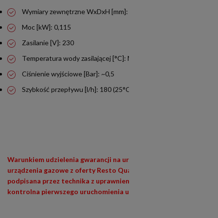
Wymiary zewnętrzne WxDxH [mm]: 170x620x400
Moc [kW]: 0,115
Zasilanie [V]: 230
Temperatura wody zasilającej [°C]: Max. 30
Ciśnienie wyjściowe [Bar]: ~0,5
Szybkość przepływu [l/h]: 180 (25°C)
Warunkiem udzielenia gwarancji na urządzenia siłowe (400V) i
urządzenia gazowe z oferty Resto Quality jest wypełniona i
podpisana przez technika z uprawnieniami (E1,E3) lista
kontrolna pierwszego uruchomienia urządzenia