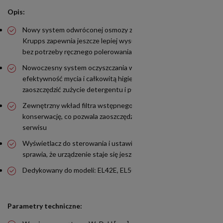
Opis:
Nowy system odwróconej osmozy zaprojektowany przez firmę
Krupps zapewnia jeszcze lepiej wysuszone i błyszczące szkło
bez potrzeby ręcznego polerowania i ryzyka potłuczenia
Nowoczesny system oczyszczania wody gwarantuje lepszą
efektywność mycia i całkowitą higienę, a dodatkowo pozwala
zaoszczędzić zużycie detergentu i płynu nabłyszczającego
Zewnętrzny wkład filtra wstępnego znacznie ułatwia jego
konserwację, co pozwala zaoszczędzić czas i obniżyć koszty
serwisu
Wyświetlacz do sterowania i ustawiania każdej operacji
sprawia, że urządzenie staje się jeszcze prostsze w obsłudze
Dedykowany do modeli: EL42E, EL50E, EL51E, EL55E
Parametry techniczne: