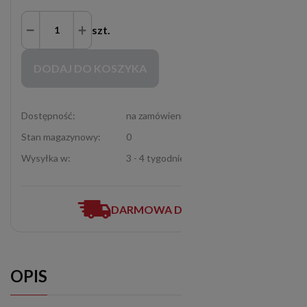
szt.
Zakupy możliwe tylko dla Partnerów Handlowych po zalogowaniu się
DODAJ DO KOSZYKA
Dostępność:
na zamówienie
Stan magazynowy:
0
Wysyłka w:
3 - 4 tygodnie
DARMOWA DOSTAWA
OPIS