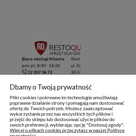
Biuro obsługi Klienta
Resto Quality Sp. z o.o.
pon-pt: 8:30 - 16:30
ul. Zamknięta 10/1.5
12 307 06 72
30-554 Kraków
791 003 909
NIP: 6751503822
info@restoquality.pl
KRS: 0000511822
Dbamy o Twoją prywatność
Pliki cookies i pokrewne im technologie umożliwiają
Serwis
poprawne działanie strony i pomagają nam dostosować
pon-pt: 8:30 - 16:30
ofertę do Twoich potrzeb. Możesz zaakceptować
577 609 633
wykorzystanie przez nas wszystkich tych plików i
serwis@restoquality.pl
przejść do sklepu lub dostosować użycie plików do
swoich preferencji, wybierając opcję "Dostosuj zgody".
Więcej o plikach cookies przeczytasz w naszej Polityce
prywatności.