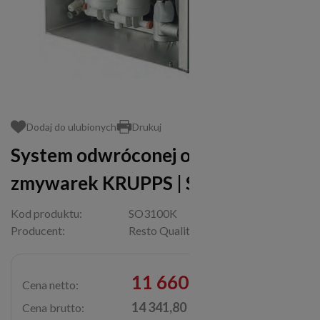
Dodaj do ulubionych
Drukuj
System odwróconej osmozy do
zmywarek KRUPPS | SO3100K
Kod produktu:
SO3100K
Producent:
Resto Quality
11 660,00 zł
Cena netto:
14 341,80 zł
Cena brutto: