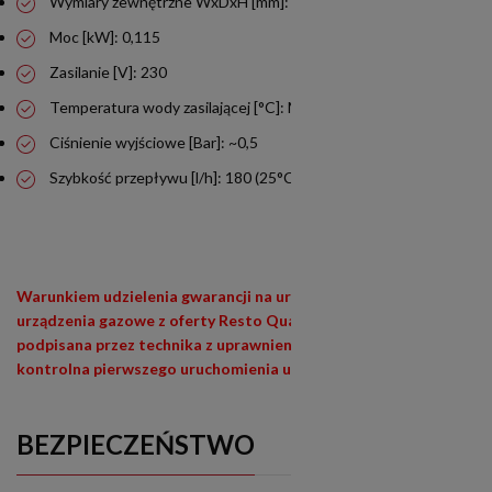
Wymiary zewnętrzne WxDxH [mm]: 170x620x400
Moc [kW]: 0,115
Zasilanie [V]: 230
Temperatura wody zasilającej [°C]: Max. 30
Ciśnienie wyjściowe [Bar]: ~0,5
Szybkość przepływu [l/h]: 180 (25°C)
Warunkiem udzielenia gwarancji na urządzenia siłowe (400V) i
urządzenia gazowe z oferty Resto Quality jest wypełniona i
podpisana przez technika z uprawnieniami (E1,E3) lista
kontrolna pierwszego uruchomienia urządzenia
BEZPIECZEŃSTWO