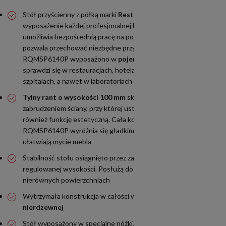
Stół przyścienny z półką marki
Resto Quality
stanowi świetne
wyposażenie każdej profesjonalnej kuchni, ponieważ nie tylko
umożliwia bezpośrednią pracę na powierzchni roboczej, ale i
pozwala przechować niezbędne przybory kuchenne. Model
RQMSP6140P wyposażono w
pojemną półkę
. Dlatego
sprawdzi się w restauracjach, hotelach, barach, szkołach,
szpitalach, a nawet w laboratoriach
Tylny rant o wysokości 100 mm
skutecznie chroni przed
zabrudzeniem ściany, przy której ustawiony jest stół. Pełni
również funkcję estetyczną. Cała konstrukcja modelu
RQMSP6140P wyróżnia się gładkimi krawędziami, które
ułatwiają mycie mebla
Stabilność stołu osiągnięto przez zastosowanie nóżek o
regulowanej wysokości. Posłużą do ustawienia poziomu na
nierównych powierzchniach
Wytrzymała konstrukcja w całości wykonana
ze stali
nierdzewnej
Stół wyposażony w specjalne nóżki, które można regulować
w