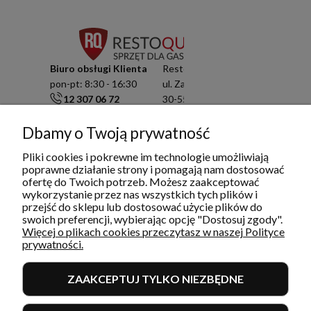
Biuro obsługi Klienta
Resto Quality Sp. z o.o.
pon-pt: 8:30 - 16:30
ul. Zamknięta 10/1.5
12 307 06 72
30-554 Kraków
791 003 909
NIP: 6751503822
info@restoquality.pl
KRS: 0000511822
Dbamy o Twoją prywatność
Pliki cookies i pokrewne im technologie umożliwiają
Serwis
poprawne działanie strony i pomagają nam dostosować
pon-pt: 8:30 - 16:30
ofertę do Twoich potrzeb. Możesz zaakceptować
577 609 633
wykorzystanie przez nas wszystkich tych plików i
serwis@restoquality.pl
przejść do sklepu lub dostosować użycie plików do
swoich preferencji, wybierając opcję "Dostosuj zgody".
Więcej o plikach cookies przeczytasz w naszej Polityce
prywatności.
ZAAKCEPTUJ TYLKO NIEZBĘDNE
INFORMACJE