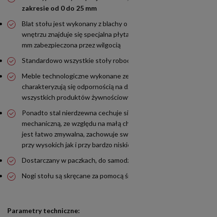
zakresie od 0 do 25 mm
Blat stołu jest wykonany z blachy o grubości 0,8 mm w jego
wnętrzu znajduje się specjalna płyta MDF o grubości około 18
mm zabezpieczona przez wilgocią
Standardowo wszystkie stoły robocze mają wysokość 850 mm
Meble technologiczne wykonane ze stali nierdzewnej
charakteryzują się odpornością na działanie korozji oraz
wszystkich produktów żywnościowych
Ponadto stal nierdzewna cechuje się wysoką wytrzymałością
mechaniczną, ze względu na małą chropowatość powierzchni
jest łatwo zmywalna, zachowuje swoje właściwości zarówno
przy wysokich jak i przy bardzo niskich temperaturach
Dostarczany w paczkach, do samodzielnego montażu
Nogi stołu są skręcane za pomocą śrub
Parametry techniczne: