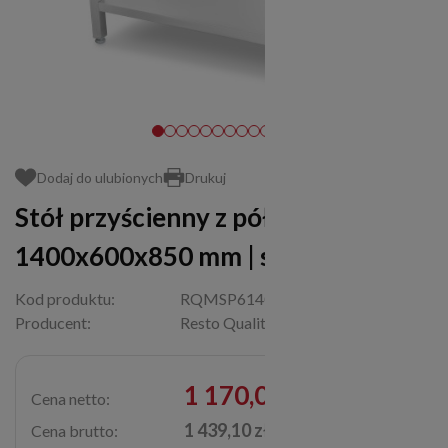
Dodaj do ulubionych
Drukuj
Stół przyścienny z półką |
1400x600x850 mm | skręcany
Kod produktu:
RQMSP6140P
Producent:
Resto Quality
1 170,00 zł
Cena netto:
1 439,10 zł
Cena brutto: