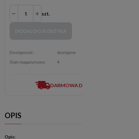
szt.
Zakupy możliwe tylko dla Partnerów Handlowych po zalogowaniu się
DODAJ DO KOSZYKA
Dostępność:
dostępne
Stan magazynowy:
4
DARMOWA DOSTAWA
OPIS
Opis: