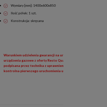
Wymiary [mm]: 1400x600x850
Ilość półek: 1 szt.
Konstrukcja: skręcana
Warunkiem udzielenia gwarancji na urządzenia siłowe (400V) i
urządzenia gazowe z oferty Resto Quality jest wypełniona i
podpisana przez technika z uprawnieniami (E1,E3) lista
kontrolna pierwszego uruchomienia urządzenia