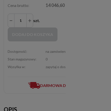
14 046,60 zł
Cena brutto:
szt.
Zakupy możliwe tylko dla Partnerów Handlowych po zalogowaniu się
DODAJ DO KOSZYKA
Dostępność:
na zamówienie
Stan magazynowy:
0
Wysyłka w:
zapytaj o dostępność (12-307-06-72)
DARMOWA DOSTAWA
OPIS