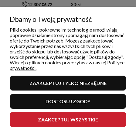
12 307 06 72
30-554 Kraków
791 003 909
NIP: 6751503822
info@restoquality.pl
KRS: 0000511822
Dbamy o Twoją prywatność
Pliki cookies i pokrewne im technologie umożliwiają
Serwis
poprawne działanie strony i pomagają nam dostosować
pon-pt: 8:30 - 16:30
ofertę do Twoich potrzeb. Możesz zaakceptować
577 609 633
wykorzystanie przez nas wszystkich tych plików i
serwis@restoquality.pl
przejść do sklepu lub dostosować użycie plików do
swoich preferencji, wybierając opcję "Dostosuj zgody".
Więcej o plikach cookies przeczytasz w naszej Polityce
prywatności.
ZAAKCEPTUJ TYLKO NIEZBĘDNE
INFORMACJE
DOSTOSUJ ZGODY
MOJE KONTO I ZAMÓWIENIA
POMOC
ZAAKCEPTUJ WSZYSTKIE