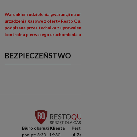
Warunkiem udzielenia gwarancji na urządzenia siłowe (400V) i
urządzenia gazowe z oferty Resto Quality jest wypełniona i
podpisana przez technika z uprawnieniami (E1,E3) lista
kontrolna pierwszego uruchomienia urządzenia
BEZPIECZEŃSTWO
Biuro obsługi Klienta
Resto Quality Sp. z o.o.
pon-pt: 8:30 - 16:30
ul. Zamknięta 10/1.5