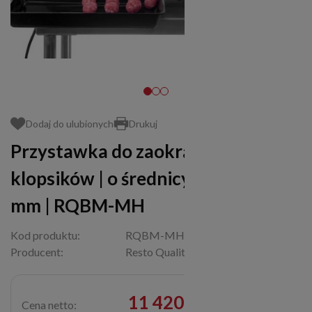
Dodaj do ulubionych
Drukuj
Przystawka do zaokrąglania
klopsików | o średnicy 30, 36, 55
mm | RQBM-MH
Kod produktu:
RQBM-MH
Producent:
Resto Quality
11 420,00 zł
Cena netto: