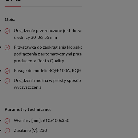
Opis:
Urządzenie przeznaczone jest do zaokrąglania klopsików o
średnicy 30, 36, 55 mm
Przystawka do zaokrąglania klopsików jest dedykowana do
podłączenia z automatycznymi prasami do burgerów
producenta Resto Quality
Pasuje do modeli: RQH-100A, RQH-100A KIT, RQH-114
Urządzenia można w prosty sposób zdemontować w celu
wyczyszczenia
Parametry techniczne:
Wymiary [mm]: 610x400x350
Zasilanie [V]: 230