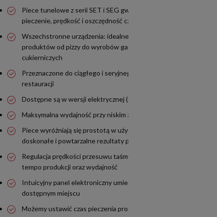
Piece tunelowe z serii SET i SEG gwarantują równomierne
pieczenie, prędkość i oszczędność czasu
Wszechstronne urządzenia: idealne do wszystkich rodzajów
produktów od pizzy do wyrobów gastronomicznych i
cukierniczych
Przeznaczone do ciągłego i seryjnego użytku, np. w sieciach
restauracji
Dostępne są w wersji elektrycznej (SET) i gazowej (SEG)
Maksymalna wydajność przy niskim zużyciu energii
Piece wyróżniają się prostotą w użytkowaniu, zapewniają
doskonałe i powtarzalne rezultaty pieczenia
Regulacja prędkości przesuwu taśmy zapewniają wysokie
tempo produkcji oraz wydajność
Intuicyjny panel elektroniczny umieszczony w łatwo
dostępnym miejscu
Możemy ustawić czas pieczenia produktu od 1 do 30 minut