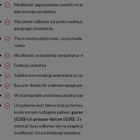
Możliwość zapisywania swoich receptur dla każdego rodzaju
pieczonego produktu
Pieczenie odbywa się przez nadmuch dwóch strumieni
gorącego powietrza
Piece można piętrować, co pozwala na oszczędność miejsca i
czasu
Możliwość ustawienia temperatur w zakresie 150°C - 300°C
Funkcja stand by
Solidna konstrukcja wykonana w całości ze stali nierdzewnej
Boczne drzwiczki z oknem wizyjnym
W standardzie podstawa jezdna (oprócz modelu SET1100)
Urządzenie jest fabrycznie przystosowane do pracy z
konkretnym rodzajem paliwa:
gazem ziemnym
(G20)
lub
propan-butan (G30)
. Ze względów technicznych
montaż dysz odbywa się na etapie produkcji, co wyklucza
możliwość ich późniejszej wymiany.