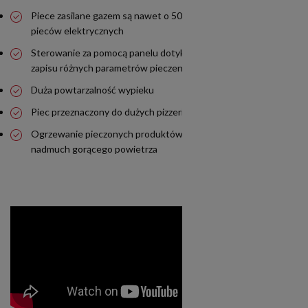
Piece zasilane gazem są nawet o 50% bardziej oszczędne od
pieców elektrycznych
Sterowanie za pomocą panelu dotykowego z możliwością
zapisu różnych parametrów pieczenia
Duża powtarzalność wypieku
Piec przeznaczony do dużych pizzerii oraz cukierni
Ogrzewanie pieczonych produktów poprzez równomierny
nadmuch gorącego powietrza