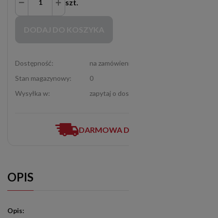
szt.
Zakupy możliwe tylko dla Partnerów Handlowych po zalogowaniu się
DODAJ DO KOSZYKA
Dostępność:
na zamówienie
Stan magazynowy:
0
Wysyłka w:
zapytaj o dostępność (12-307-06-72)
DARMOWA DOSTAWA
OPIS
Opis: