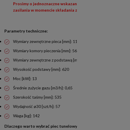
Prosimy o jednoznaczne wskazanie wybranego typu
zasilania w momencie składania zamówienia.
Parametry techniczne:
Wymiary zewnętrzne pieca [mm]: 1123x1710x450
Wymiary komory pieczenia [mm]: 566x170x72
Wymiary zewnętrzne z podstawą [mm]: 1123x1710x1070
Wysokość podstawy [mm]: 620
Moc [kW]: 13
Średnie zużycie gazu [m3/h]: 0,65
Szerokość taśmy [mm]: 535
Wydajność ø30 [szt/h]: 57
Waga [kg]: 142
Dlaczego warto wybrać piec tunelowy Resto Quality SEG1600?