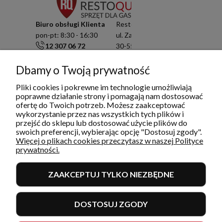
Biuro obsługi Klienta
Resto Quality Sp. z o.o.
pon-pt: 8:30 - 16:30
ul. Zamknięta 10/1.5
12 307 06 72
30-554 Kraków
791 003 909
NIP: 6751503822
info@restoquality.pl
KRS: 0000511822
Dbamy o Twoją prywatność
Pliki cookies i pokrewne im technologie umożliwiają
Serwis
poprawne działanie strony i pomagają nam dostosować
pon-pt: 8:30 - 16:30
ofertę do Twoich potrzeb. Możesz zaakceptować
577 609 633
wykorzystanie przez nas wszystkich tych plików i
serwis@restoquality.pl
przejść do sklepu lub dostosować użycie plików do
swoich preferencji, wybierając opcję "Dostosuj zgody".
Więcej o plikach cookies przeczytasz w naszej Polityce
prywatności.
ZAAKCEPTUJ TYLKO NIEZBĘDNE
INFORMACJE
DOSTOSUJ ZGODY
MOJE KONTO I ZAMÓWIENIA