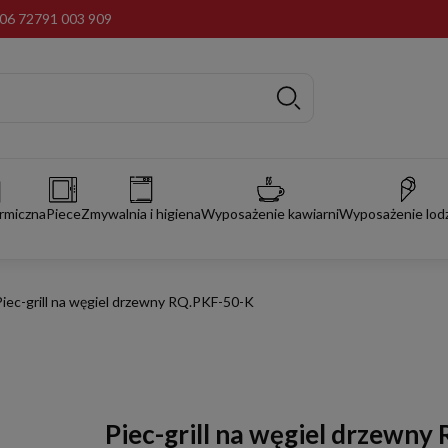
06 72
791 003 909
rmiczna
Piece
Zmywalnia i higiena
Wyposażenie kawiarni
Wyposażenie lodz
Piec-grill na węgiel drzewny RQ.PKF-50-K
Piec-grill na węgiel drzewny