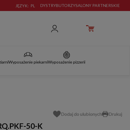
DYSTRYBUTORZY
SALONY PARTNERSKIE
JĘZYK:
PL
iarni
Wyposażenie piekarni
Wyposażenie pizzerii
Dodaj do ulubionych
Drukuj
 RQ.PKF-50-K