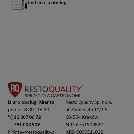
Instrukcja obsługi
Biuro obsługi Klienta
Resto Quality Sp. z o.o.
pon-pt: 8:30 - 16:30
ul. Zamknięta 10/1.5
12 307 06 72
30-554 Kraków
791 003 909
NIP: 6751503822
info@restoquality.pl
KRS: 0000511822