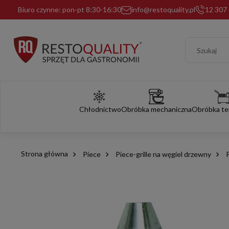
Biuro czynne: pon-pt 8:30-16:30
info@restoquality.pl
12 307 
Chłodnictwo
Obróbka mechaniczna
Obróbka te
Strona główna
Piece
Piece-grille na węgiel drzewny