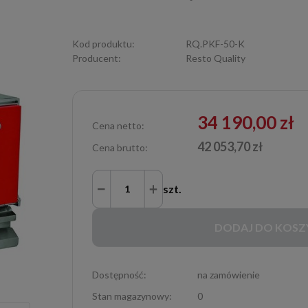
Kod produktu:
RQ.PKF-50-K
Producent:
Resto Quality
34 190,00 zł
Cena netto:
42 053,70 zł
Cena brutto:
szt.
DODAJ DO KOSZ
Dostępność:
na zamówienie
Stan magazynowy:
0