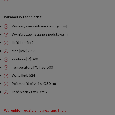
Parametry techniczne:
Wymiary wewnętrzne komory [mm]: 1240x1260x180
Wymiary zewnętrzne z podstawą [mm]: 1640x1540x1940
Ilość komór: 2
Moc [kW]: 34,6
Zasilanie [V]: 400
Temperatura [°C]: 50-500
Waga [kg]: 524
Pojemność pizz: 16xØ30 cm
Ilość blach 60x40 cm: 6
Warunkiem udzielenia gwarancji na urządzenia siłowe (400V) i