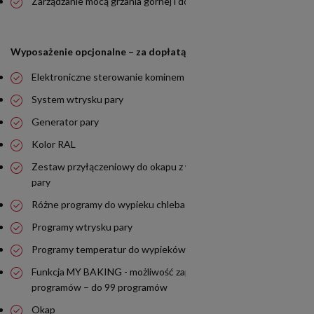
Zarządzanie mocą grzania górnej i dolnej części komory
Wyposażenie opcjonalne – za dopłatą:
Elektroniczne sterowanie kominem do odpływu pary
System wtrysku pary
Generator pary
Kolor RAL
Zestaw przyłączeniowy do okapu z wentylatorem do wyciągu
pary
Różne programy do wypieku chleba i pizzy
Programy wtrysku pary
Programy temperatur do wypieków piekarniczych
Funkcja MY BAKING - możliwość zapisywania swoich
programów – do 99 programów
Okap