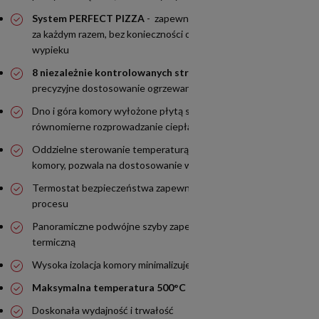
System PERFECT PIZZA
- zapewnia doskonały wypiek pizzy
za każdym razem, bez konieczności obracania jej podczas
wypieku
8 niezależnie kontrolowanych stref grzewczych
pozwala na
precyzyjne dostosowanie ogrzewania do różnych produktów
Dno i góra komory wyłożone płytą szamotową, co gwarantuje
równomierne rozprowadzanie ciepła
Oddzielne sterowanie temperaturą górnej i dolnej części
komory, pozwala na dostosowanie wypieku według potrzeb
Termostat bezpieczeństwa zapewnia kontrolę i ochronę
procesu
Panoramiczne podwójne szyby zapewniają doskonałą izolację
termiczną
Wysoka izolacja komory minimalizuje straty ciepła
Maksymalna temperatura 500°C
Doskonała wydajność i trwałość