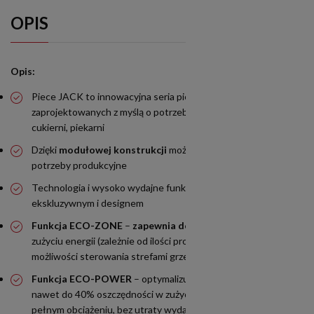
OPIS
Opis:
Piece JACK to innowacyjna seria pieców elektrycznych
zaprojektowanych z myślą o potrzebach produkcyjnych pizzerii,
cukierni, piekarni
Dzięki
modułowej konstrukcji
można dostosować piec pod
potrzeby produkcyjne
Technologia i wysoko wydajne funkcje, łączą się z
ekskluzywnym i designem
Funkcja ECO-ZONE
–
zapewnia do 60% oszczędności
w
zużyciu energii (zależnie od ilości produktu), a wszystko dzięki
możliwości sterowania strefami grzewczymi
Funkcja ECO-POWER
– optymalizuje zużycie energii i pozwala
nawet do 40% oszczędności w zużyciu prądu, nawet przy
pełnym obciążeniu, bez utraty wydajności