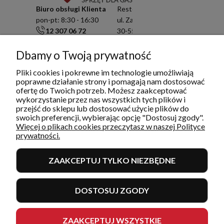
Biuro obsługi Klienta
Resto Quality Sp. z o.o.
pon-pt: 8:30 - 16:30
ul. Zamknięta 10/1.5
12 307 06 72
30-554 Kraków
791 003 909
NIP: 6751503822
info@restoquality.pl
KRS: 0000511822
Dbamy o Twoją prywatność
Pliki cookies i pokrewne im technologie umożliwiają
Serwis
poprawne działanie strony i pomagają nam dostosować
pon-pt: 8:30 - 16:30
ofertę do Twoich potrzeb. Możesz zaakceptować
577 609 633
wykorzystanie przez nas wszystkich tych plików i
serwis@restoquality.pl
przejść do sklepu lub dostosować użycie plików do
swoich preferencji, wybierając opcję "Dostosuj zgody".
Więcej o plikach cookies przeczytasz w naszej Polityce
prywatności.
ZAAKCEPTUJ TYLKO NIEZBĘDNE
INFORMACJE
DOSTOSUJ ZGODY
MOJE KONTO I ZAMÓWIENIA
POMOC
ZAAKCEPTUJ WSZYSTKIE