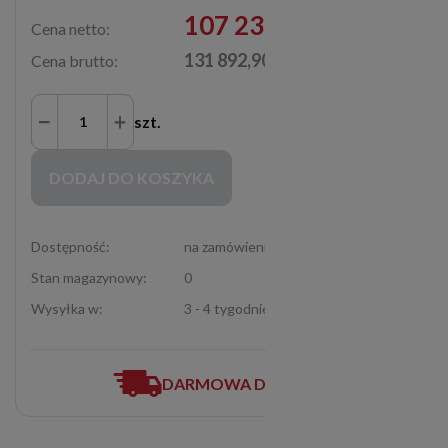
107 230,00 zł
Cena netto:
131 892,90 zł
Cena brutto:
szt.
Zakupy możliwe tylko dla Partnerów Handlowych po zalogowaniu się
DODAJ DO KOSZYKA
Dostępność:
na zamówienie
Stan magazynowy:
0
Wysyłka w:
3 - 4 tygodnie
DARMOWA DOSTAWA