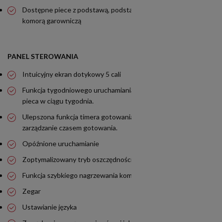
Dostępne piece z podstawą, podstawą z prowadnicami oraz z
komorą garowniczą
PANEL STEROWANIA
Intuicyjny ekran dotykowy 5 cali
Funkcja tygodniowego uruchamiania: planuj uruchomienie
pieca w ciągu tygodnia.
Ulepszona funkcja timera gotowania zapewnia precyzyjne
zarządzanie czasem gotowania.
Opóźnione uruchamianie
Zoptymalizowany tryb oszczędności energii
Funkcja szybkiego nagrzewania komory
Zegar
Ustawianie języka