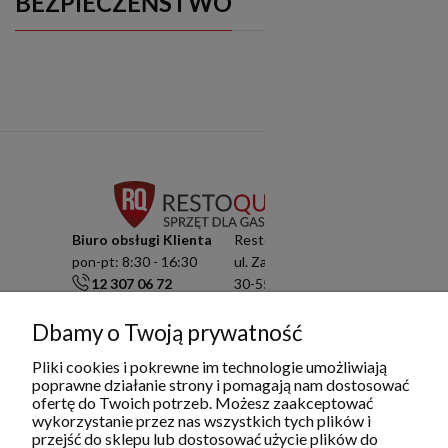
BEZPIECZEŃSTWO
Biuro obsługi Klienta
Resto Quality Sp. z o.o.
pon-pt: 8:30 - 16:30
ul. Zamknięta 10/1.5
12 307 06 72
30-554 Kraków
791 003 909
NIP: 6751503822
info@restoquality.pl
KRS: 0000511822
Dbamy o Twoją prywatność
Pliki cookies i pokrewne im technologie umożliwiają
Serwis
poprawne działanie strony i pomagają nam dostosować
pon-pt: 8:30 - 16:30
ofertę do Twoich potrzeb. Możesz zaakceptować
577 609 633
wykorzystanie przez nas wszystkich tych plików i
serwis@restoquality.pl
przejść do sklepu lub dostosować użycie plików do