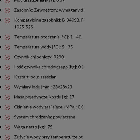
Zasobnik: Zewnętrzny, wymagany do przechowywania lodu
Kompatybilne zasobniki: B-340SB, F-650-44S, F-950-48S, F-
1025-52S
Temperatura otoczenia [°C]: 1 - 40
Temperatura wody [°C]: 5 - 35
Czynnik chłodniczy: R290
Ilość czynnika chłodniczego [kg]: 0,147
Kształt lodu: sześcian
Wymiary lodu [mm]: 28x28x23
Masa pojedynczej kostki [g]: 17
Ciśnienie wody zasilającej [MPa]: 0,07 - 0,8
System chłodzenia: powietrzne
Waga netto [kg]: 75
Zużycie wody przy temperaturze otoczenia 10°C i wody 10°C