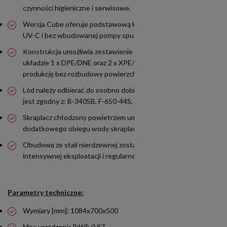
czynności higieniczne i serwisowe.
Wersja Cube oferuje podstawową konfigurację bez sanityzacji
UV-C i bez wbudowanej pompy spustowej.
Konstrukcja umożliwia zestawienie do trzech modułów w
układzie 1 x DPE/DNE oraz 2 x XPE/XNE, zwiększając łączną
produkcję bez rozbudowy powierzchni podstawy.
Lód należy odbierać do osobno dobieranego zasobnika; model
jest zgodny z: B-340SB, F-650-44S, F-950-48S, F-1025-52S.
Skraplacz chłodzony powietrzem umożliwia pracę bez
dodatkowego obiegu wody skraplacza.
Obudowa ze stali nierdzewnej została przystosowana do
intensywnej eksploatacji i regularnego czyszczenia.
Parametry techniczne:
Wymiary [mm]: 1084x700x500
Moc urządzenia [kW]: 0,87