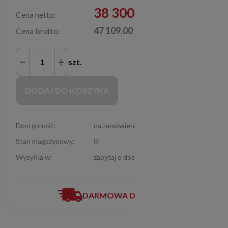
38 300,00 zł
Cena netto:
47 109,00 zł
Cena brutto:
szt.
Zakupy możliwe tylko dla Partnerów Handlowych po zalogowaniu się
DODAJ DO KOSZYKA
Dostępność:
na zamówienie
Stan magazynowy:
0
Wysyłka w:
zapytaj o dostępność (12-307-06-72)
DARMOWA DOSTAWA