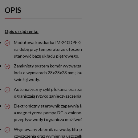
OPIS
Opis urządzenia:
Modułowa kostkarka IM-240DPE-23 wytwarza do 180 kg lodu
na dobę przy temperaturze otoczenia 10°C i wody 10°C i może
stanowić bazę układu piętrowego.
Zamknięty system komór wytwarza zwarte i twarde kostki
lodu o wymiarach 28x28x23 mm; każda partia powstaje ze
świeżej wody.
Automatyczny cykl płukania oraz zamknięty obieg wody
ograniczają ryzyko zanieczyszczenia podczas produkcji lodu.
Elektroniczny sterownik zapewnia łatwy dostęp do ustawień,
a magnetyczna pompa DC o zmiennej prędkości stabilizuje
przepływ wody i ogranicza możliwość wycieków.
Wyjmowany zbiornik na wodę, filtr powietrza przeznaczony do
czyszczenia oraz wymienna uszczelka drzwi upraszczają