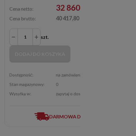
32 860,00 zł
Cena netto:
40 417,80 zł
Cena brutto:
szt.
Zakupy możliwe tylko dla Partnerów Handlowych po zalogowaniu się
DODAJ DO KOSZYKA
Dostępność:
na zamówienie
Stan magazynowy:
0
Wysyłka w:
zapytaj o dostępność (12-307-06-72)
DARMOWA DOSTAWA