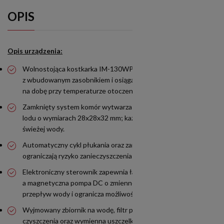
OPIS
Opis urządzenia:
Wolnostojąca kostkarka IM-130WPE łączy moduł produkcyjny
z wbudowanym zasobnikiem i osiąga wydajność do 108 kg lodu
na dobę przy temperaturze otoczenia 10°C i wody 10°C.
Zamknięty system komór wytwarza zwarte i twarde kostki
lodu o wymiarach 28x28x32 mm; każda partia powstaje ze
świeżej wody.
Automatyczny cykl płukania oraz zamknięty obieg wody
ograniczają ryzyko zanieczyszczenia podczas produkcji lodu.
Elektroniczny sterownik zapewnia łatwy dostęp do ustawień,
a magnetyczna pompa DC o zmiennej prędkości stabilizuje
przepływ wody i ogranicza możliwość wycieków.
Wyjmowany zbiornik na wodę, filtr powietrza przeznaczony do
czyszczenia oraz wymienna uszczelka drzwi upraszczają