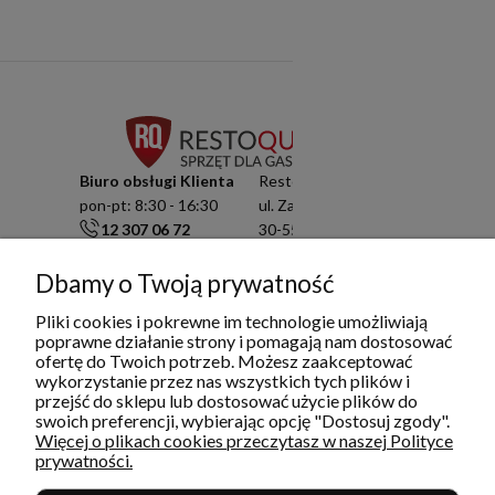
Biuro obsługi Klienta
Resto Quality Sp. z o.o.
pon-pt: 8:30 - 16:30
ul. Zamknięta 10/1.5
12 307 06 72
30-554 Kraków
791 003 909
NIP: 6751503822
info@restoquality.pl
KRS: 0000511822
Dbamy o Twoją prywatność
Pliki cookies i pokrewne im technologie umożliwiają
Serwis
poprawne działanie strony i pomagają nam dostosować
pon-pt: 8:30 - 16:30
ofertę do Twoich potrzeb. Możesz zaakceptować
577 609 633
wykorzystanie przez nas wszystkich tych plików i
serwis@restoquality.pl
przejść do sklepu lub dostosować użycie plików do
swoich preferencji, wybierając opcję "Dostosuj zgody".
Więcej o plikach cookies przeczytasz w naszej Polityce
prywatności.