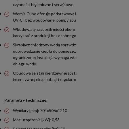
czynności higieniczne i serwisowe.
Wersja Cube oferuje podstawową konfigurację bez sanityzacji
UV-C i bez wbudowanej pompy spustowej.
Wbudowany zasobnik mieści około 50 kg lodu i pozwala
korzystać z produkcji bez osobnego pojemnika.
Skraplacz chłodzony wodą sprawdza się tam, gdzie
odprowadzanie ciepła do pomieszczenia powinno być
ograniczone; instalacja wymaga właściwie zaprojektowanego
obiegu wody.
Obudowa ze stali nierdzewnej została przystosowana do
intensywnej eksploatacji i regularnego czyszczenia.
Parametry techniczne:
Wymiary [mm]: 704x506x1210
Moc urządzenia [kW]: 0,53
Pojemność zasobnika [kg]: 50