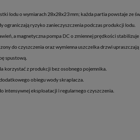
tki lodu o wymiarach 28x28x23 mm; każda partia powstaje ze św
 ograniczają ryzyko zanieczyszczenia podczas produkcji lodu.
awień, a magnetyczna pompa DC o zmiennej prędkości stabilizuj
zony do czyszczenia oraz wymienna uszczelka drzwi upraszczają c
pę spustową.
a korzystać z produkcji bez osobnego pojemnika.
 dodatkowego obiegu wody skraplacza.
 intensywnej eksploatacji i regularnego czyszczenia.