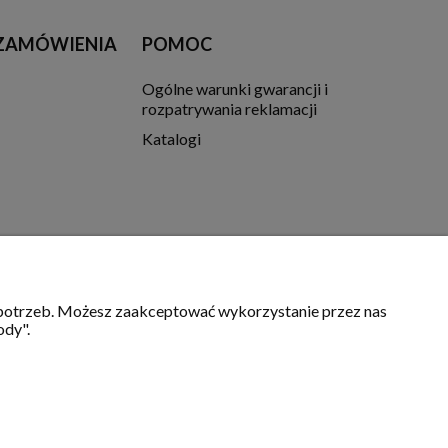
 ZAMÓWIENIA
POMOC
Ogólne warunki gwarancji i
rozpatrywania reklamacji
Katalogi
h potrzeb. Możesz zaakceptować wykorzystanie przez nas
ody".