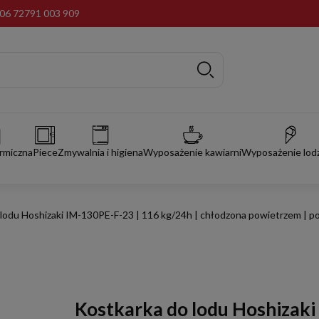
06 72
791 003 909
rmiczna
Piece
Zmywalnia i higiena
Wyposażenie kawiarni
Wyposażenie lodz
 lodu Hoshizaki IM-130PE-F-23 | 116 kg/24h | chłodzona powietrzem | 
Kostkarka do lodu Hoshizaki