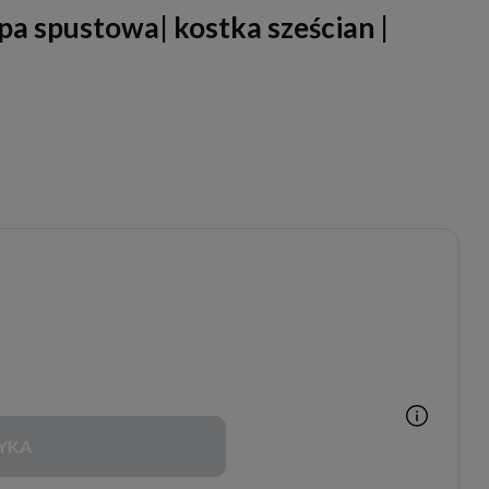
a spustowa| kostka sześcian |
YKA
Zakupy możliwe tylko dla
Partnerów Handlowych po