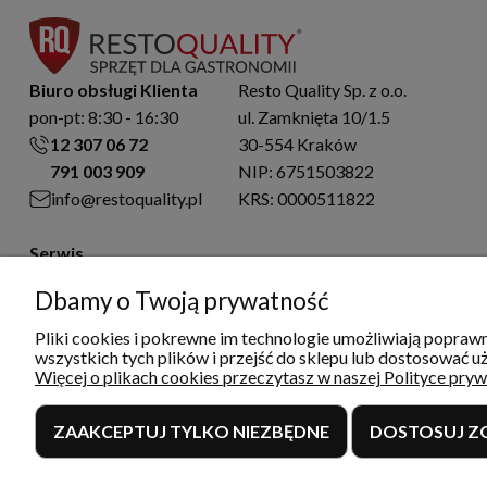
Biuro obsługi Klienta
Resto Quality Sp. z o.o.
pon-pt: 8:30 - 16:30
ul. Zamknięta 10/1.5
12 307 06 72
30-554 Kraków
791 003 909
NIP: 6751503822
info@restoquality.pl
KRS: 0000511822
Serwis
pon-pt: 8:30 - 16:30
Dbamy o Twoją prywatność
577 609 633
serwis@restoquality.pl
Pliki cookies i pokrewne im technologie umożliwiają popra
wszystkich tych plików i przejść do sklepu lub dostosować uż
Więcej o plikach cookies przeczytasz w naszej Polityce pryw
ZAAKCEPTUJ TYLKO NIEZBĘDNE
DOSTOSUJ Z