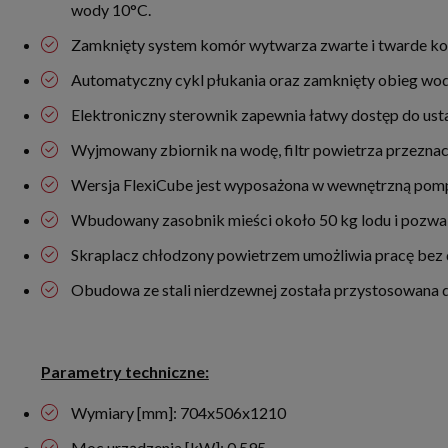
wody 10°C.
Zamknięty system komór wytwarza zwarte i twarde kos
Automatyczny cykl płukania oraz zamknięty obieg wody
Elektroniczny sterownik zapewnia łatwy dostęp do ust
Wyjmowany zbiornik na wodę, filtr powietrza przeznac
Wersja FlexiCube jest wyposażona w wewnętrzną pom
Wbudowany zasobnik mieści około 50 kg lodu i pozwal
Skraplacz chłodzony powietrzem umożliwia pracę bez
Obudowa ze stali nierdzewnej została przystosowana do
Parametry techniczne:
Wymiary [mm]: 704x506x1210
Moc urządzenia [kW]: 0,595