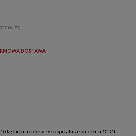
zalogowaniu się
-307-06-72)
RMOWA DOSTAWA
 kg lodu na dobę przy temperaturze otoczenia 10°C i