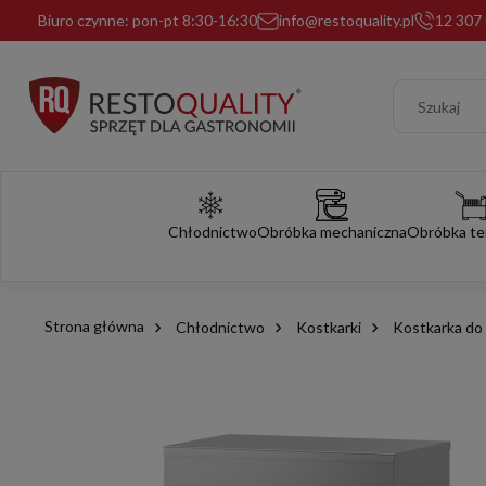
Biuro czynne: pon-pt 8:30-16:30
info@restoquality.pl
12 307 
Chłodnictwo
Obróbka mechaniczna
Obróbka te
Strona główna
Chłodnictwo
Kostkarki
Kostkarka do