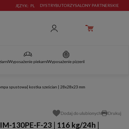
DYSTRYBUTORZY
SALONY PARTNERSKIE
JĘZYK:
PL
iarni
Wyposażenie piekarni
Wyposażenie pizzerii
pompa spustowa| kostka sześcian | 28x28x23 mm
Dodaj do ulubionych
Drukuj
 IM-130PE-F-23 | 116 kg/24h |