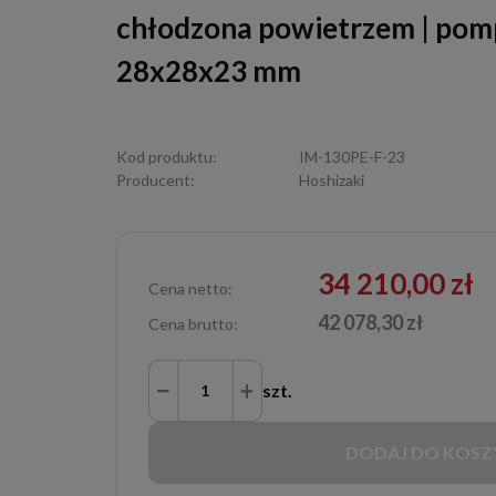
chłodzona powietrzem | pomp
28x28x23 mm
Kod produktu:
IM-130PE-F-23
Producent:
Hoshizaki
34 210,00 zł
Cena netto:
42 078,30 zł
Cena brutto:
szt.
DODAJ DO KOSZ