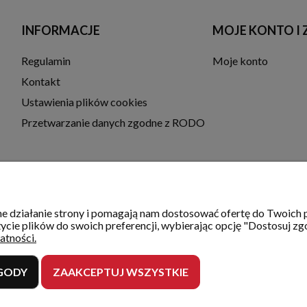
INFORMACJE
MOJE KONTO I
Regulamin
Moje konto
Kontakt
Ustawienia plików cookies
Przetwarzanie danych zgodne z RODO
wne działanie strony i pomagają nam dostosować ofertę do Twoic
ycie plików do swoich preferencji, wybierając opcję "Dostosuj zg
atności.
GODY
ZAAKCEPTUJ WSZYSTKIE