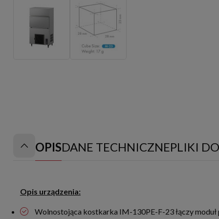
OPIS
DANE TECHNICZNE
PLIKI D
Opis urządzenia:
Wolnostojąca kostkarka IM-130PE-F-23 łączy moduł p