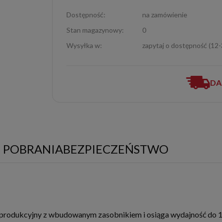
Dostępność:
na zamówienie
Stan magazynowy:
0
Wysyłka w:
zapytaj o dostępność (12
DA
O POBRANIA
BEZPIECZEŃSTWO
rodukcyjny z wbudowanym zasobnikiem i osiąga wydajność do 110