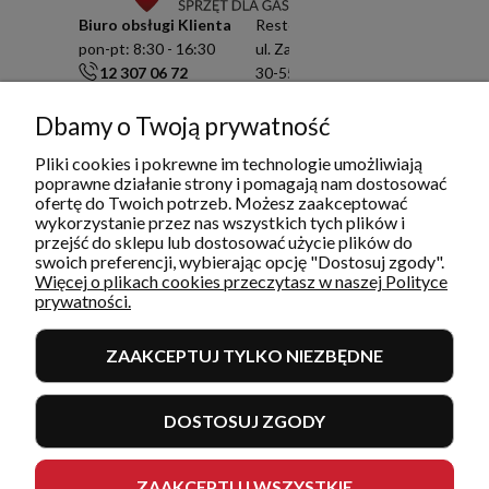
Biuro obsługi Klienta
Resto Quality Sp. z o.o.
pon-pt: 8:30 - 16:30
ul. Zamknięta 10/1.5
12 307 06 72
30-554 Kraków
791 003 909
NIP: 6751503822
info@restoquality.pl
KRS: 0000511822
Dbamy o Twoją prywatność
Pliki cookies i pokrewne im technologie umożliwiają
Serwis
poprawne działanie strony i pomagają nam dostosować
pon-pt: 8:30 - 16:30
ofertę do Twoich potrzeb. Możesz zaakceptować
577 609 633
wykorzystanie przez nas wszystkich tych plików i
serwis@restoquality.pl
przejść do sklepu lub dostosować użycie plików do
swoich preferencji, wybierając opcję "Dostosuj zgody".
Więcej o plikach cookies przeczytasz w naszej Polityce
prywatności.
ZAAKCEPTUJ TYLKO NIEZBĘDNE
INFORMACJE
DOSTOSUJ ZGODY
MOJE KONTO I ZAMÓWIENIA
POMOC
ZAAKCEPTUJ WSZYSTKIE