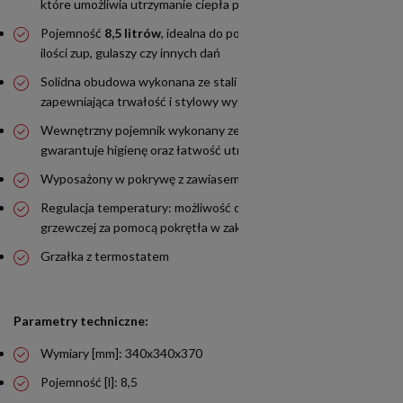
które umożliwia utrzymanie ciepła potraw przez dłuższy czas
Pojemność
8,5 litrów
, idealna do podgrzewania większych
ilości zup, gulaszy czy innych dań
Solidna obudowa wykonana ze stali malowanej na czarno,
zapewniająca trwałość i stylowy wygląd
Wewnętrzny pojemnik wykonany ze stali nierdzewnej, co
gwarantuje higienę oraz łatwość utrzymania czystości
Wyposażony w pokrywę z zawiasem i wycięciem na łyżkę
Regulacja temperatury: możliwość dostosowania mocy
grzewczej za pomocą pokrętła w zakresie
Grzałka z termostatem
Parametry techniczne:
Wymiary [mm]: 340x340x370
Pojemność [l]: 8,5