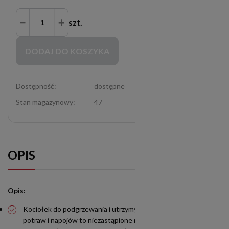
szt.
Zakupy możliwe tylko dla Partnerów Handlowych po zalogowaniu się
DODAJ DO KOSZYKA
Dostępność:
dostępne
Stan magazynowy:
47
OPIS
Opis:
Kociołek do podgrzewania i utrzymywania temperatury
potraw i napojów to niezastąpione narzędzie w gastronomii,