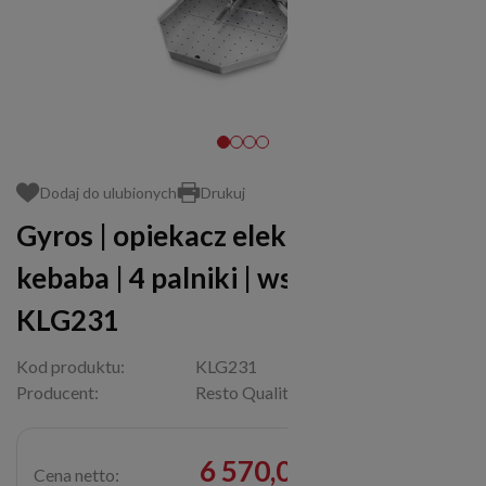
Dodaj do ulubionych
Drukuj
Gyros | opiekacz elektryczny do
kebaba | 4 palniki | wsad 60kg
KLG231
Kod produktu:
KLG231
Producent:
Resto Quality
6 570,00 zł
Cena netto: