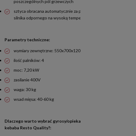
poszczególnych pól grzewczych
sztyca obracana automatycznie za pomocą elektrycznego
silnika odpornego na wysoką temperaturę
Parametry techniczne:
wymiary zewnętrzne: 550x700x1200 mm
ilość palników: 4
moc: 7,20 kW
zasilanie 400V
waga: 30 kg
wsad mięsa: 40-60 kg
Dlaczego warto wybrać gyrosy/opiekacze elektryczne do
kebaba Resto Quality?: