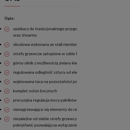
Opis:
opiekacz do tradycjonalnego przygotowywania kebaba, gyrosa
oraz shoarmy
obudowa wykonana ze stali nierdzewnej
strefy grzewcze zatopione w szkle ROBAX
górny silnik z możliwością zmiany kierunku obrotów
regulowana odległość sztycy od elementów grzejnych
wyjmowana taca na pozostałości po opiekaniu oraz tłuszcz
komplet osłon bocznych
precyzyjna regulacja mocy palników
nienagrzewające się elementy do regulacji sztycy
niezależne od siebie strefy grzewcze, sterowania oddzielnymi
pokrętłami, pozwalają na wyłączenie lub zmniejszenie mocy