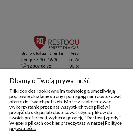
Biuro obsługi Klienta
Resto Quality Sp. z o.o.
pon-pt: 8:30 - 16:30
ul. Zamknięta 10/1.5
12 307 06 72
30-554 Kraków
791 003 909
NIP: 6751503822
info@restoquality.pl
KRS: 0000511822
Dbamy o Twoją prywatność
Pliki cookies i pokrewne im technologie umożliwiają
Serwis
poprawne działanie strony i pomagają nam dostosować
pon-pt: 8:30 - 16:30
ofertę do Twoich potrzeb. Możesz zaakceptować
577 609 633
wykorzystanie przez nas wszystkich tych plików i
serwis@restoquality.pl
przejść do sklepu lub dostosować użycie plików do
swoich preferencji, wybierając opcję "Dostosuj zgody".
Więcej o plikach cookies przeczytasz w naszej Polityce
prywatności.