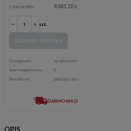
8 081,10 zł
Cena brutto:
szt.
Zakupy możliwe tylko dla Partnerów Handlowych po zalogowaniu się
DODAJ DO KOSZYKA
Dostępność:
na zamówienie
Stan magazynowy:
0
Wysyłka w:
zapytaj o dostępność (12-307-06-72)
DARMOWA DOSTAWA
OPIS