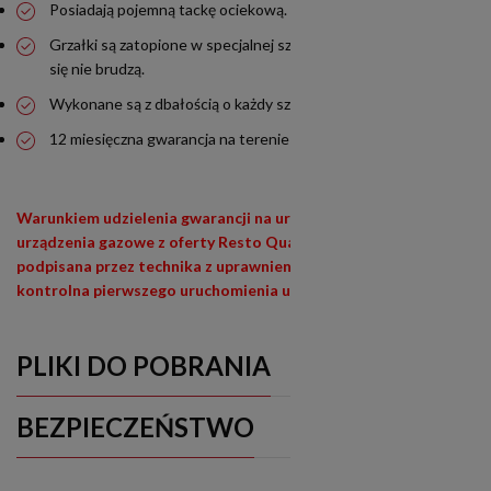
Posiadają pojemną tackę ociekową.
Grzałki są zatopione w specjalnej szybie dzięki, której grzałki
się nie brudzą.
Wykonane są z dbałością o każdy szczegół.
12 miesięczna gwarancja na terenie całej Polski.
Warunkiem udzielenia gwarancji na urządzenia siłowe (400V) i
urządzenia gazowe z oferty Resto Quality jest wypełniona i
podpisana przez technika z uprawnieniami (E1,E3) lista
kontrolna pierwszego uruchomienia urządzenia
PLIKI DO POBRANIA
BEZPIECZEŃSTWO