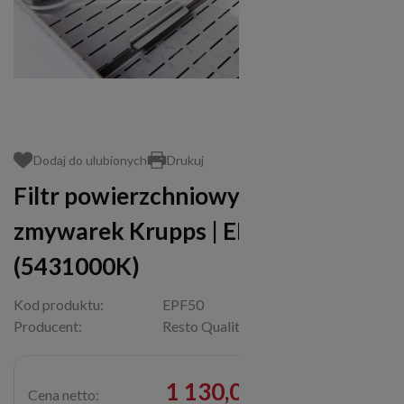
Dodaj do ulubionych
Drukuj
Filtr powierzchniowy | do
zmywarek Krupps | EPF50
(5431000K)
Kod produktu:
EPF50
Producent:
Resto Quality
1 130,00 zł
Cena netto: