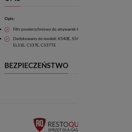
Opis:
Filtr powierzchniowy do zmywarek Krupps
Dedykowany do modeli: K540E, S540E, EL50E, K560E, S560E,
EL51E, C537E, C537TE
BEZPIECZEŃSTWO