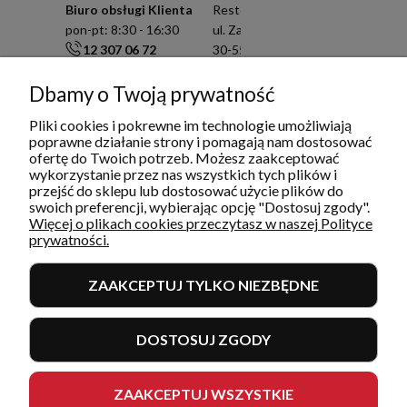
Biuro obsługi Klienta
Resto Quality Sp. z o.o.
pon-pt: 8:30 - 16:30
ul. Zamknięta 10/1.5
12 307 06 72
30-554 Kraków
791 003 909
NIP: 6751503822
info@restoquality.pl
KRS: 0000511822
Dbamy o Twoją prywatność
Pliki cookies i pokrewne im technologie umożliwiają
Serwis
poprawne działanie strony i pomagają nam dostosować
pon-pt: 8:30 - 16:30
ofertę do Twoich potrzeb. Możesz zaakceptować
577 609 633
wykorzystanie przez nas wszystkich tych plików i
serwis@restoquality.pl
przejść do sklepu lub dostosować użycie plików do
swoich preferencji, wybierając opcję "Dostosuj zgody".
Więcej o plikach cookies przeczytasz w naszej Polityce
prywatności.
ZAAKCEPTUJ TYLKO NIEZBĘDNE
INFORMACJE
DOSTOSUJ ZGODY
MOJE KONTO I ZAMÓWIENIA
POMOC
ZAAKCEPTUJ WSZYSTKIE