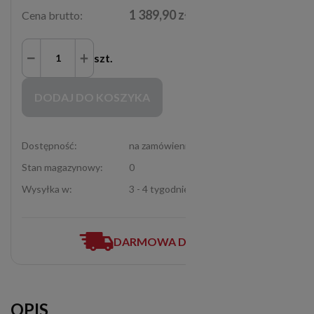
1 389,90 zł
Cena brutto:
szt.
Zakupy możliwe tylko dla Partnerów Handlowych po zalogowaniu się
DODAJ DO KOSZYKA
Dostępność:
na zamówienie
Stan magazynowy:
0
Wysyłka w:
3 - 4 tygodnie
DARMOWA DOSTAWA
OPIS