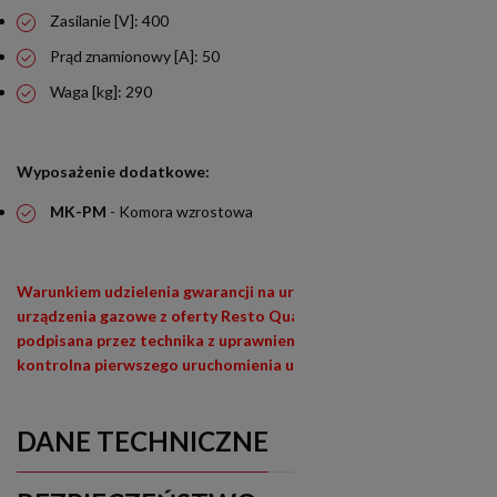
Zasilanie [V]: 400
Prąd znamionowy [A]: 50
Waga [kg]: 290
Wyposażenie dodatkowe:
MK-PM
- Komora wzrostowa
Warunkiem udzielenia gwarancji na urządzenia siłowe (400V) i
urządzenia gazowe z oferty Resto Quality jest wypełniona i
podpisana przez technika z uprawnieniami (E1,E3) lista
kontrolna pierwszego uruchomienia urządzenia
DANE TECHNICZNE