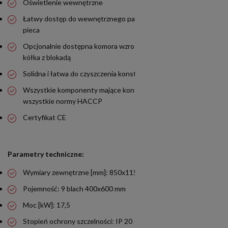
Oświetlenie wewnętrzne
Łatwy dostęp do wewnętrznego panelu sterującego z przodu
pieca
Opcjonalnie dostępna komora wzrostowa wyposażona w
kółka z blokadą
Solidna i łatwa do czyszczenia konstrukcja
Wszystkie komponenty mające kontakt z żywnością spełniają
wszystkie normy HACCP
Certyfikat CE
Parametry techniczne:
Wymiary zewnętrzne [mm]: 850x1150x1200
Pojemność: 9 blach 400x600 mm
Moc [kW]: 17,5
Stopień ochrony szczelności: IP 20