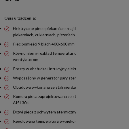
Opis urządzenia:
Elektryczne piece piekarnicze znajdujące zastosowanie w
piekarniach, cukierniach, pizzeriach i sklepach
Piec pomieści 9 blach 400x600 mm
Równomierny rozkład temperatur dzięki podwójnym
wentylatorom
Prosty w obsłudze i intuicyjny elektroniczny panel sterowania
Wyposażony w generator pary sterowany manualnie
Obudowa wykonana ze stali nierdzewnej
Komora pieca zaprojektowana ze stali chromowo-niklowej
AISI 304
Drzwi pieca z uchwytem atermicznym oraz podwójną szybą
Regulowana temperatura wypieku od 30 °C do 300 °C