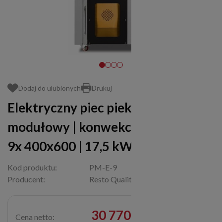
Dodaj do ulubionych
Drukuj
Elektryczny piec piekarniczy |
modułowy | konwekcyjno-parowy |
9x 400x600 | 17,5 kW | PM-E-9
Kod produktu:
PM-E-9
Producent:
Resto Quality
30 770,00 zł
Cena netto: