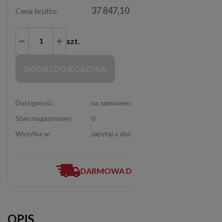
37 847,10 zł
Cena brutto:
szt.
Zakupy możliwe tylko dla Partnerów Handlowych po zalogowaniu się
DODAJ DO KOSZYKA
Dostępność:
na zamówienie
Stan magazynowy:
0
Wysyłka w:
zapytaj o dostępność (12-307-06-72)
DARMOWA DOSTAWA
OPIS