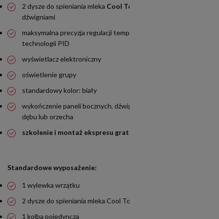
2 dysze do spieniania mleka
Cool Touch
regulowane
dźwigniami
maksymalna precyzja regulacji temperatury z wykorzystaniem
technologii PID
wyświetlacz elektroniczny
oświetlenie grupy
standardowy kolor: biały
wykończenie paneli bocznych, dźwigni oraz kolb w kolorze
dębu lub orzecha
szkolenie i montaż ekspresu gratis na terenie całej Polski
Standardowe wyposażenie:
1 wylewka wrzątku
2 dysze do spieniania mleka Cool Touch
1 kolba pojedyncza