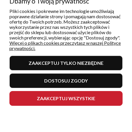
Dbamy o Twoją prywatność
Pliki cookies i pokrewne im technologie umożliwiają
Serwis
poprawne działanie strony i pomagają nam dostosować
pon-pt: 8:30 - 16:30
ofertę do Twoich potrzeb. Możesz zaakceptować
577 609 633
wykorzystanie przez nas wszystkich tych plików i
serwis@restoquality.pl
przejść do sklepu lub dostosować użycie plików do
swoich preferencji, wybierając opcję "Dostosuj zgody".
Więcej o plikach cookies przeczytasz w naszej Polityce
prywatności.
ZAAKCEPTUJ TYLKO NIEZBĘDNE
INFORMACJE
DOSTOSUJ ZGODY
MOJE KONTO I ZAMÓWIENIA
POMOC
ZAAKCEPTUJ WSZYSTKIE
Sklep internetowy Shoper.pl
Copyright 2026
Made with
by
mamezi.pl