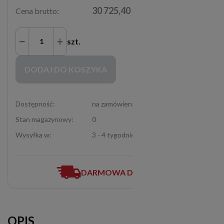
30 725,40 zł
Cena brutto:
szt.
Zakupy możliwe tylko dla Partnerów Handlowych po zalogowaniu się
DODAJ DO KOSZYKA
Dostępność:
na zamówienie
Stan magazynowy:
0
Wysyłka w:
3 - 4 tygodnie
DARMOWA DOSTAWA
OPIS