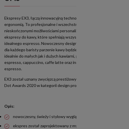
Ekspresy EX3, łączą innowacyjną technologię z kompaktowością i
ergonomią. To profesjonalne i wszechstronne urządzenia z
nieskończonymi możliwościami personalizacji. EX3 to wydajne
ekspresy do kawy, które spełniają wszystkie wymagania dla
idealnego espresso. Nowoczesny design i użyteczność sprawi, że
dla każdego baristy parzenie kawy będzie przyjemnością. Nadają się
idealnie do małych jak i dużych kawiarni, gdzie serwowane są
espresso, cappuccino, caffe latte oraz inne napoje na bazie
espresso.
EX3 został uznany zwycięzcą prestiżowych nagród IF Design i Red
Dot Awards 2020 w kategorii design produktu.
Opis:
nowoczesny, świeży i stylowy wygląd
ekspres został zaprojektowany z myślą o wygodzie, prostocie i