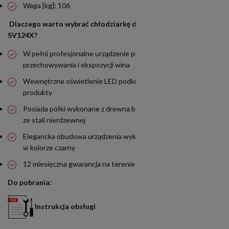
Waga [kg]: 106
Dlaczego warto wybrać chłodziarkę do wina Resto Quality
SV124X?
W pełni profesjonalne urządzenie przeznaczone do
przechowywania i ekspozycji wina
Wewnętrzne oświetlenie LED podkreśla prezentowane
produkty
Posiada półki wykonane z drewna bukowego z wykończeniem
ze stali nierdzewnej
Elegancka obudowa urządzenia wykonana ze stali nierdzewnej
w kolorze czarny
12 miesięczna gwarancja na terenie całej Polski
Do pobrania:
Instrukcja obsługi