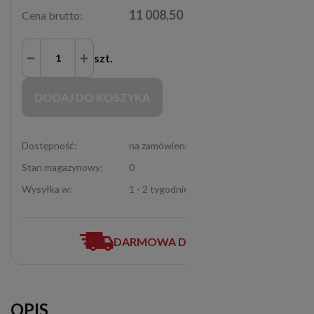
11 008,50 zł
Cena brutto:
szt.
Zakupy możliwe tylko dla Partnerów Handlowych po zalogowaniu się
DODAJ DO KOSZYKA
Dostępność:
na zamówienie
Stan magazynowy:
0
Wysyłka w:
1 - 2 tygodnie
DARMOWA DOSTAWA
OPIS