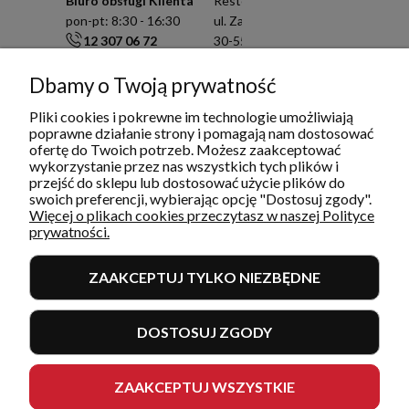
Biuro obsługi Klienta
Resto Quality Sp. z o.o.
pon-pt: 8:30 - 16:30
ul. Zamknięta 10/1.5
12 307 06 72
30-554 Kraków
791 003 909
NIP: 6751503822
info@restoquality.pl
KRS: 0000511822
Dbamy o Twoją prywatność
Pliki cookies i pokrewne im technologie umożliwiają
Serwis
poprawne działanie strony i pomagają nam dostosować
pon-pt: 8:30 - 16:30
ofertę do Twoich potrzeb. Możesz zaakceptować
577 609 633
wykorzystanie przez nas wszystkich tych plików i
serwis@restoquality.pl
przejść do sklepu lub dostosować użycie plików do
swoich preferencji, wybierając opcję "Dostosuj zgody".
Więcej o plikach cookies przeczytasz w naszej Polityce
prywatności.
ZAAKCEPTUJ TYLKO NIEZBĘDNE
INFORMACJE
DOSTOSUJ ZGODY
MOJE KONTO I ZAMÓWIENIA
POMOC
ZAAKCEPTUJ WSZYSTKIE