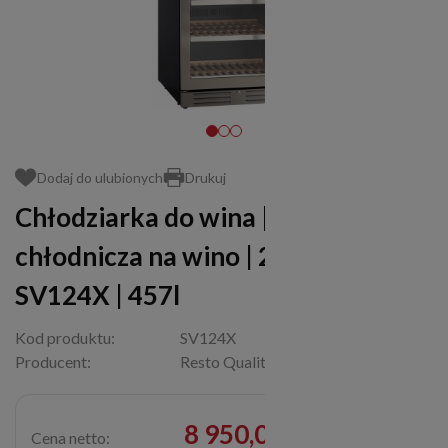
Dodaj do ulubionych
Drukuj
Chłodziarka do wina | szafa
chłodnicza na wino | 2 strefy |
SV124X | 457l
Kod produktu:
SV124X
Producent:
Resto Quality
8 950,00 zł
Cena netto: