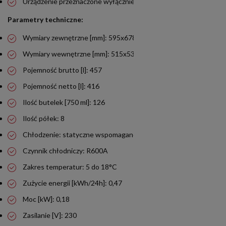
Urządzenie przeznaczone wyłącznie do przechowywania wina
Parametry techniczne:
Wymiary zewnętrzne [mm]: 595x678x1761
Wymiary wewnętrzne [mm]: 515x530x1585
Pojemność brutto [l]: 457
Pojemność netto [l]: 416
Ilość butelek [750 ml]: 126
Ilość półek: 8
Chłodzenie: statyczne wspomagane wentylatorem
Czynnik chłodniczy: R600A
Zakres temperatur: 5 do 18°C
Zużycie energii [kWh/24h]: 0,47
Moc [kW]: 0,18
Zasilanie [V]: 230