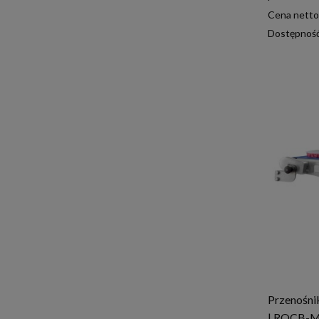
Cena netto
Dostępnoś
Przenośn
| RQCB-