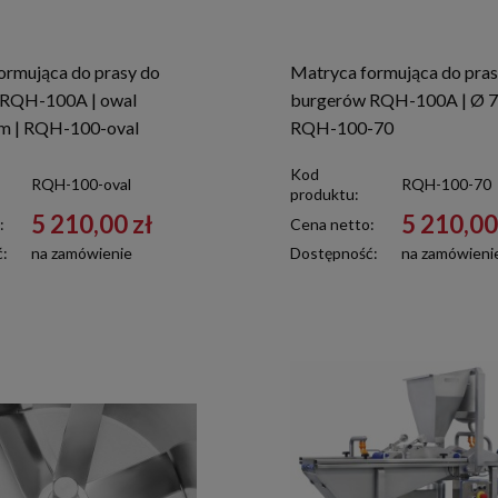
ormująca do prasy do
Matryca formująca do pras
 RQH-100A | owal
burgerów RQH-100A | Ø 7
m | RQH-100-oval
RQH-100-70
Kod
RQH-100-oval
RQH-100-70
produktu:
5 210,00 zł
5 210,00
:
Cena netto:
ć:
na zamówienie
Dostępność:
na zamówieni