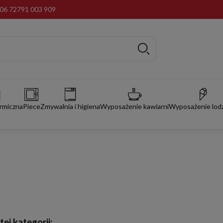
06 72
791 003 909
rmiczna
Piece
Zmywalnia i higiena
Wyposażenie kawiarni
Wyposażenie lodz
ej kategorii: