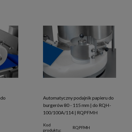
 do
Automatyczny podajnik papieru do
burgerów 80 - 115 mm | do RQH-
100/100A/114 | RQPFMH
Kod
RQPFMH
produktu: