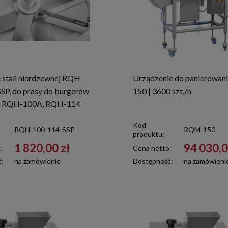
 stali nierdzewnej RQH-
Urządzenie do panierowa
SP, do prasy do burgerów
150 | 3600 szt./h
 RQH-100A, RQH-114
Kod
RQH-100-114-SSP
RQM-150
produktu:
1 820,00 zł
94 030,0
:
Cena netto:
ć:
na zamówienie
Dostępność:
na zamówieni