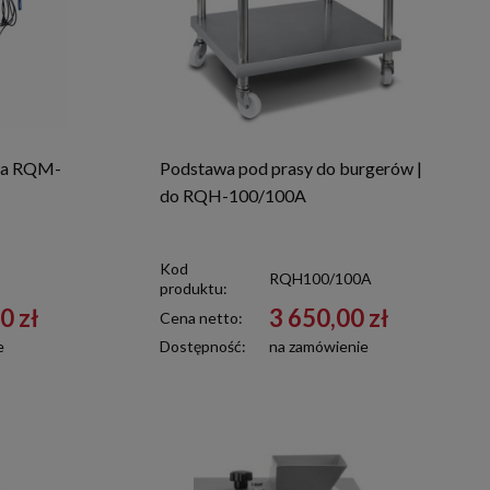
nia RQM-
Podstawa pod prasy do burgerów |
do RQH-100/100A
Kod
RQH100/100A
produktu:
0 zł
3 650,00 zł
Cena netto:
e
Dostępność:
na zamówienie