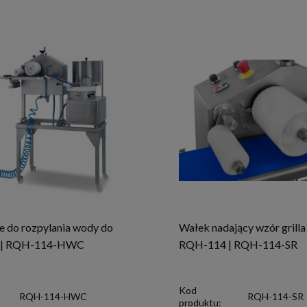
e do rozpylania wody do
Wałek nadający wzór grilla
 | RQH-114-HWC
RQH-114 | RQH-114-SR
Kod
RQH-114-HWC
RQH-114-SR
produktu: