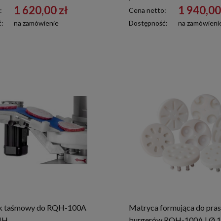
1 620,00 zł
1 940,00
:
Cena netto:
ć:
na zamówienie
Dostępność:
na zamówieni
ik taśmowy do RQH-100A
Matryca formująca do pras
MH
burgerów RQH-100A | Ø 1