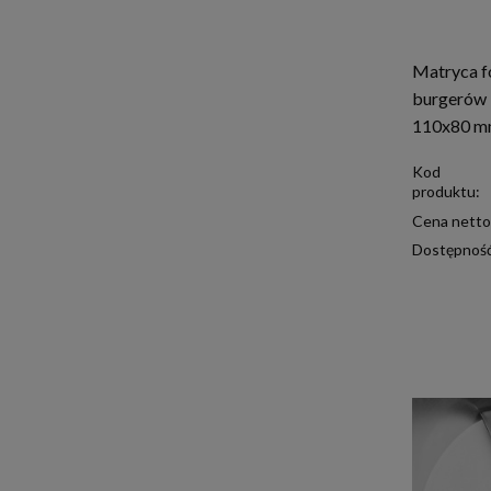
Matryca f
burgerów
110x80 m
Kod
produktu:
Cena netto
Dostępnoś