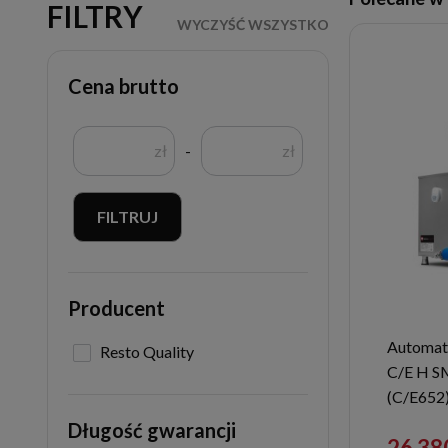
FILTRY
WYCZYŚĆ WSZYSTKO
Cena brutto
zł
-
zł
FILTRUJ
Producent
Automat
Resto Quality
C/E H SM
(C/E652
Długość gwarancji
26 38