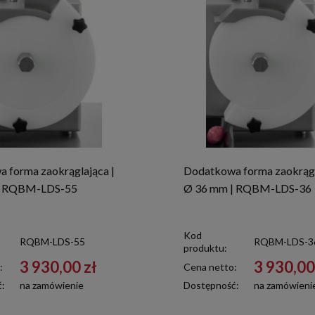
 forma zaokrąglająca |
Dodatkowa forma zaokrągl
| RQBM-LDS-55
Ø 36 mm | RQBM-LDS-36
Kod
RQBM-LDS-55
RQBM-LDS-3
produktu:
3 930,00 zł
3 930,00
:
Cena netto:
ć:
na zamówienie
Dostępność:
na zamówieni