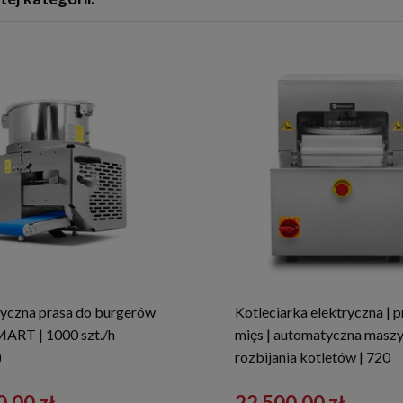
yczna prasa do burgerów
Kotleciarka elektryczna | 
ART | 1000 szt./h
mięs | automatyczna masz
)
rozbijania kotletów | 720
kotletów/h | 230 V | RQA
0,00 zł
22 500,00 zł