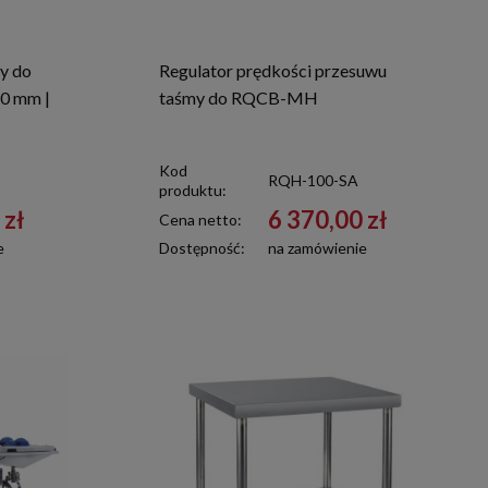
y do
Regulator prędkości przesuwu
0 mm |
taśmy do RQCB-MH
Kod
RQH-100-SA
produktu:
 zł
6 370,00 zł
Cena netto:
e
Dostępność:
na zamówienie