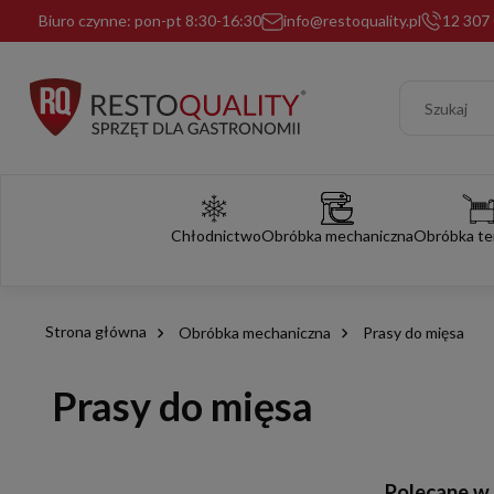
Biuro czynne: pon-pt 8:30-16:30
info@restoquality.pl
12 307 
Chłodnictwo
Obróbka mechaniczna
Obróbka te
Strona główna
Obróbka mechaniczna
Prasy do mięsa
Prasy do mięsa
Polecane w t