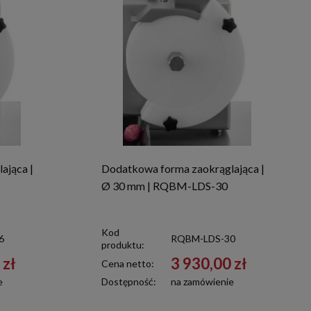
ająca |
Dodatkowa forma zaokrąglająca |
Ø 30 mm | RQBM-LDS-30
Kod
6
RQBM-LDS-30
produktu:
 zł
3 930,00 zł
Cena netto:
e
Dostępność:
na zamówienie