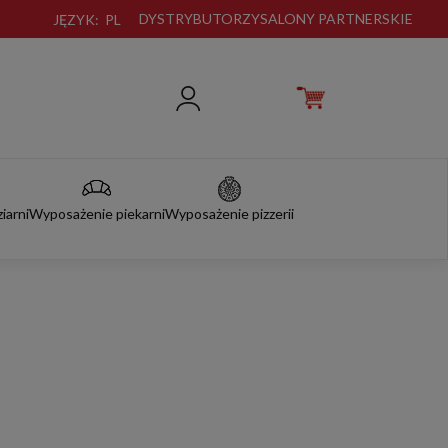
DYSTRYBUTORZY
SALONY PARTNERSKIE
JĘZYK:
PL
iarni
Wyposażenie piekarni
Wyposażenie pizzerii