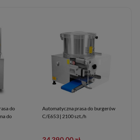
prasa do
Automatyczna prasa do burgerów
yna do
C/E653 | 2100 szt./h
K100
34 390,00 zł