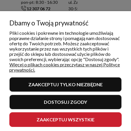
pon-pt: 8:30 - 16:30
ul. Zamknięta 10/1.5
12 307 06 72
30-554 Kraków
791 003 909
NIP: 6751503822
info@restoquality.pl
KRS: 0000511822
Dbamy o Twoją prywatność
Pliki cookies i pokrewne im technologie umożliwiają
Serwis
poprawne działanie strony i pomagają nam dostosować
pon-pt: 8:30 - 16:30
ofertę do Twoich potrzeb. Możesz zaakceptować
577 609 633
wykorzystanie przez nas wszystkich tych plików i
serwis@restoquality.pl
przejść do sklepu lub dostosować użycie plików do
swoich preferencji, wybierając opcję "Dostosuj zgody".
Więcej o plikach cookies przeczytasz w naszej Polityce
prywatności.
ZAAKCEPTUJ TYLKO NIEZBĘDNE
INFORMACJE
DOSTOSUJ ZGODY
MOJE KONTO I ZAMÓWIENIA
POMOC
ZAAKCEPTUJ WSZYSTKIE