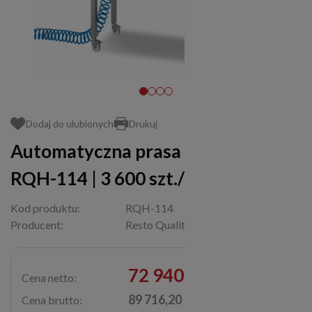
Dodaj do ulubionych
Drukuj
Automatyczna prasa do burgerów
RQH-114 | 3 600 szt./h
Kod produktu:
RQH-114
Producent:
Resto Quality
72 940,00 zł
Cena netto:
89 716,20 zł
Cena brutto: