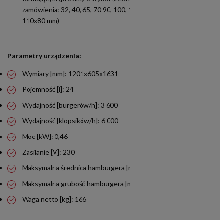
zamówienia: 32, 40, 65, 70 90, 100, 115 lub 130 mm lub owal
110x80 mm)
Parametry urządzenia:
Wymiary [mm]: 1201x605x1631
Pojemność [l]: 24
Wydajność [burgerów/h]: 3 600
Wydajność [klopsików/h]: 6 000
Moc [kW]: 0,46
Zasilanie [V]: 230
Maksymalna średnica hamburgera [mm]: 140
Maksymalna grubość hamburgera [mm]: 25
Waga netto [kg]: 166