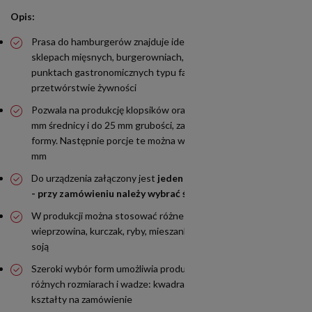
Opis:
Prasa do hamburgerów znajduje idealne zastosowanie w
sklepach mięsnych, burgerowniach, cateringu, sklepach, w
punktach gastronomicznych typu fast food, czy w
przetwórstwie żywności
Pozwala na produkcję klopsików oraz burgerów od 32 do 130
mm średnicy i do 25 mm grubości, zależnie od zastosowanej
formy. Następnie porcje te można wygodnie spłaszczyć do 140
mm
Do urządzenia załączony jest
jeden
cylinder formujący
gratis
- przy zamówieniu należy wybrać średnicę
W produkcji można stosować różne składniki, typu wołowina,
wieprzowina, kurczak, ryby, mieszanki mięsa z chlebem, jajkami,
soją
Szeroki wybór form umożliwia produkowanie hamburgerów o
różnych rozmiarach i wadze: kwadratowe, owalne, czy inne
kształty na zamówienie