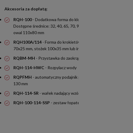
Akcesoria za dopłatą:
RQH-100
- Dodatkowa forma do klopsików lub burgerów.
Dostępne średnice: 32, 40, 65, 70, 90, 100, 115, 130 mm lub
owal 110x80 mm
RQH100A/114
- Forma do krokietów 50x25 mm, canelloni
70x25 mm, stożek 100x35 mm lub inne kształty na zamówienie
RQBM-MH
- Przystawka do zaokrąglania klopsików
RQH-114-HWC
- Rozpylacz wody
RQPFMH
- automatyczny podajnik papieru do burgerów 80 -
130 mm
RQH-114-SR
- wałek nadający wzór grilla do RQH-114
RQH-100-114-SSP
- zestaw łopatek ze stali nierdzewnej