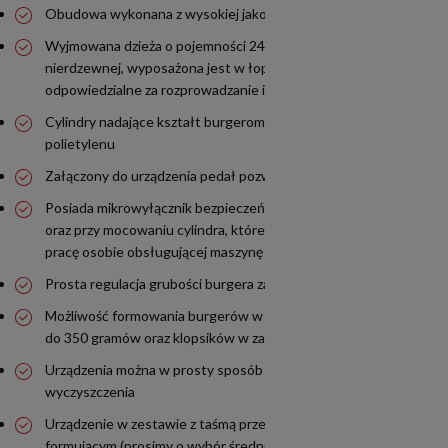
Obudowa wykonana z wysokiej jakości stali nierdzewnej
Wyjmowana dzieża o pojemności 24l, wykonana ze stali
nierdzewnej, wyposażona jest w łopatki mieszające
odpowiedzialne za rozprowadzanie i napełnianie formy mięsem
Cylindry nadające kształt burgerom i klopsikom wykonane są
polietylenu
Załączony do urządzenia pedał pozwala na wygodną obsługę
Posiada mikrowyłącznik bezpieczeństwa na pokrywie zbiornika
oraz przy mocowaniu cylindra, które gwarantują bezpieczną
pracę osobie obsługującej maszynę
Prosta regulacja grubości burgera za pomocą dźwigni
Możliwość formowania burgerów w zakresie wagowym od 75
do 350 gramów oraz klopsików w zakresie od 10 do 40 gramów
Urządzenia można w prosty sposób zdemontować w celu
wyczyszczenia
Urządzenie w zestawie z taśmą przenośnikową oraz cylindrem
formującym (prosimy o wybór średnicy burgera przy złożeniu