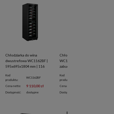
Chłodziarka do wina
Chłodziarka do wina
dwustrefowa WC1162BF |
WC1281BF wolnostojąca i do
595x695x1804 mm | 116
zabudowy | 425 l / 128 butelek
butelek
| 595x695x1804 mm
Kod
Kod
WC1162BF
WC1281BF
produktu:
produktu:
9 110,00 zł
8 830,00 zł
Cena netto:
Cena netto:
Dostępność:
dostępne
Dostępność:
na zamówienie