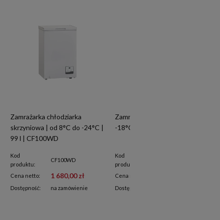
Zamrażarka chłodziarka
Zamrażarka skrzyniowa | do
skrzyniowa | od 8°C do -24°C |
-18°C | 51 l | CF51WE
99 l | CF100WD
Kod
Kod
CF100WD
CF51WE
produktu:
produktu:
1 680,00 zł
1 880,00 zł
Cena netto:
Cena netto:
Dostępność:
na zamówienie
Dostępność:
na zamówienie