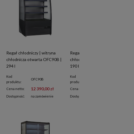
Regał chłodniczy | witryna
Regał chłodniczy | witryna
chłodnicza otwarta OFC90B |
chłodnicza otwarta OFC60B |
294 l
190 l
Kod
Kod
OFC90B
OFC60B
produktu:
produktu:
12 390,00 zł
10 400,00 zł
Cena netto:
Cena netto:
Dostępność:
na zamówienie
Dostępność:
na zamówienie