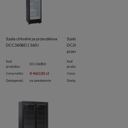
Szafa chłodnicza przeszklona
Szafa chłodnicza przeszklona
DCC360BD | 360 l
DC287SLBC | drzwi
przesuwne | czarna | 302 l
Kod
Kod
DCC360BD
DC287SLBC
produktu:
produktu:
4 460,00 zł
6 100,00 zł
Cena netto:
Cena netto:
Dostępność:
na zamówienie
Dostępność:
na zamówienie