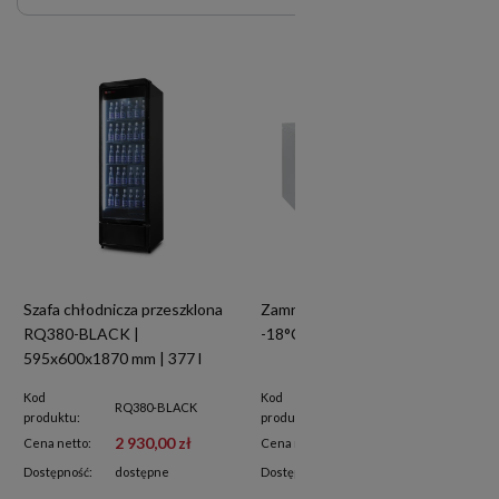
Szafa chłodnicza przeszklona
Zamrażarka skrzyniowa | do
RQ380-BLACK |
-18°C | 560 l | CF560WE
595x600x1870 mm | 377 l
Kod
Kod
RQ380-BLACK
CF560WE
produktu:
produktu:
2 930,00 zł
5 700,00 zł
Cena netto:
Cena netto:
Dostępność:
dostępne
Dostępność:
na zamówienie