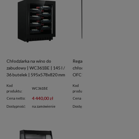
Chłodziarka na wino do
Regał chłodniczy | witryna
zabudowy | WC361BE | 145 l /
chłodnicza otwarta
36 butelek | 595x578x820 mm
OFC120BG | 422 l
Kod
Kod
WC361BE
OFC120BG
produktu:
produktu:
4 440,00 zł
14 520,00 zł
Cena netto:
Cena netto:
Dostępność:
na zamówienie
Dostępność:
na zamówienie