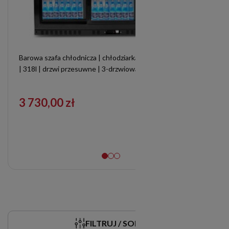
Barowa szafa chłodnicza | chłodziarka podblatowa RQ-330SC
| 318l | drzwi przesuwne | 3-drzwiowa | 1350x520x845 mm
3 730,00 zł
FILTRUJ / SORTUJ