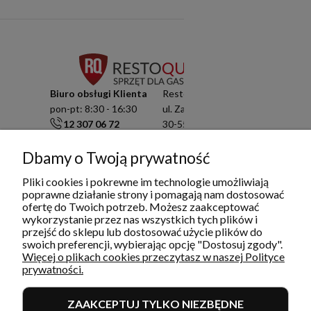
Biuro obsługi Klienta
Resto Quality Sp. z o.o.
pon-pt: 8:30 - 16:30
ul. Zamknięta 10/1.5
12 307 06 72
30-554 Kraków
791 003 909
NIP: 6751503822
Dbamy o Twoją prywatność
info@restoquality.pl
KRS: 0000511822
Pliki cookies i pokrewne im technologie umożliwiają
Serwis
poprawne działanie strony i pomagają nam dostosować
pon-pt: 8:30 - 16:30
ofertę do Twoich potrzeb. Możesz zaakceptować
577 609 633
wykorzystanie przez nas wszystkich tych plików i
przejść do sklepu lub dostosować użycie plików do
serwis@restoquality.pl
swoich preferencji, wybierając opcję "Dostosuj zgody".
Więcej o plikach cookies przeczytasz w naszej Polityce
prywatności.
ZAAKCEPTUJ TYLKO NIEZBĘDNE
INFORMACJE