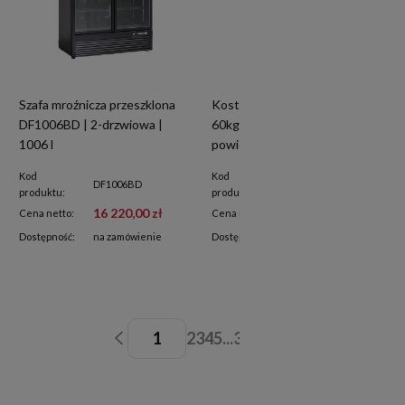
Szafa mroźnicza przeszklona
Kostkarka do lodu RQICE60 |
DF1006BD | 2-drzwiowa |
60kg/24h | chłodzona
1006 l
powietrzem | elektroniczny
panel sterowania
Kod
Kod
DF1006BD
RQICE60
produktu:
produktu:
16 220,00 zł
2 620,00 zł
Cena netto:
Cena netto:
Dostępność:
na zamówienie
Dostępność:
dostępne
1
2
3
4
5
...
32