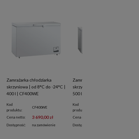
Zamrażarka chłodziarka
Zamrażarka chłodziarka
skrzyniowa | od 8°C do -24°C |
skrzyniowa | od 8°C do -24°C |
400 l | CF400WE
500 l | CF500WE
Kod
Kod
CF400WE
CF500WE
produktu:
produktu:
3 690,00 zł
4 640,00 zł
Cena netto:
Cena netto:
Dostępność:
na zamówienie
Dostępność:
na zamówienie