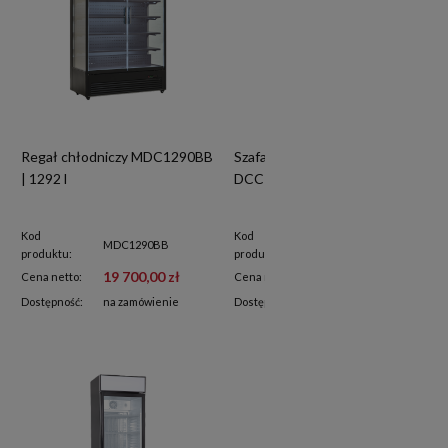
Regał chłodniczy MDC1290BB
Szafa chłodnicza przeszklona
| 1292 l
DCC159BD | 209 l
Kod
Kod
MDC1290BB
DCC159BD
produktu:
produktu:
19 700,00 zł
3 920,00 zł
Cena netto:
Cena netto:
Dostępność:
na zamówienie
Dostępność:
na zamówienie