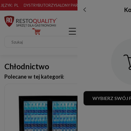
JĘZYK:
PL
DYSTRYBUTORZY
SALONY PARTNERSKIE
Ko
Chłodnictwo
Polecane w tej kategorii:
WYBIERZ SWÓJ 